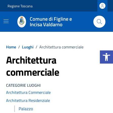
Vai ai contenuti
Vai al footer
Regione Toscana
Comune di Figline e
Incisa Valdarno
Home
/
Luoghi
/
Architettura commerciale
Apri la b
Architettura
commerciale
CATEGORIE LUOGHI
Architettura Commerciale
Architettura Residenziale
Palazzo