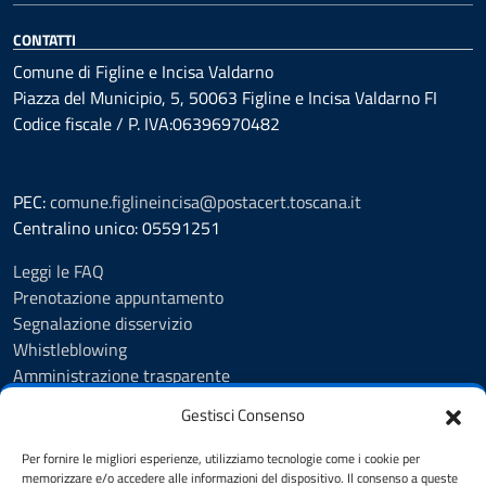
CONTATTI
Comune di Figline e Incisa Valdarno
Piazza del Municipio, 5, 50063 Figline e Incisa Valdarno FI
Codice fiscale / P. IVA:06396970482
PEC:
comune.figlineincisa@postacert.toscana.it
Centralino unico: 05591251
Leggi le FAQ
Prenotazione appuntamento
Segnalazione disservizio
Whistleblowing
Amministrazione trasparente
Amministrazione trasparente fino al 29/10/2024
Gestisci Consenso
Nuovo Albo Pretorio
Albo Pretorio
Per fornire le migliori esperienze, utilizziamo tecnologie come i cookie per
Cookie Policy
memorizzare e/o accedere alle informazioni del dispositivo. Il consenso a queste