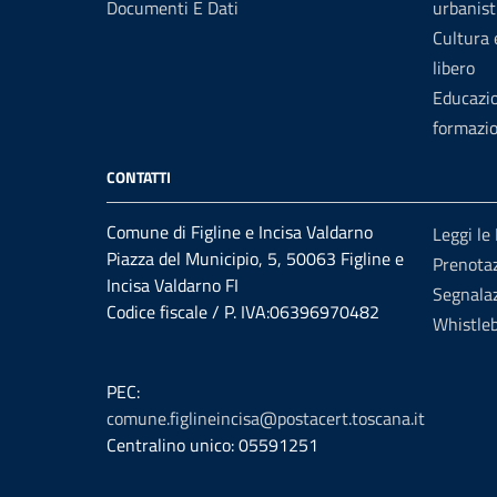
Documenti E Dati
urbanist
Cultura
libero
Educazi
formazi
CONTATTI
Comune di Figline e Incisa Valdarno
Leggi le
Piazza del Municipio, 5, 50063 Figline e
Prenota
Incisa Valdarno FI
Segnalaz
Codice fiscale / P. IVA:06396970482
Whistle
PEC:
comune.figlineincisa@postacert.toscana.it
Centralino unico: 05591251