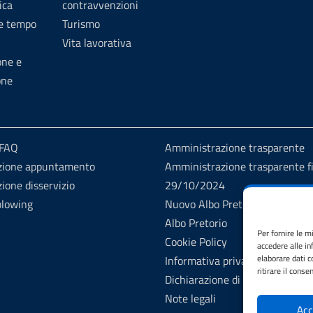
ica
contravvenzioni
 e tempo
Turismo
Vita lavorativa
one e
one
 FAQ
Amministrazione trasparente
zione appuntamento
Amministrazione trasparente fi
ione disservizio
29/10/2024
blowing
Nuovo Albo Pretorio
Albo Pretorio
Per fornire le m
Cookie Policy
accedere alle in
elaborare dati 
Informativa privacy
ritirare il cons
Dichiarazione di accessibilità
Note legali
Acc