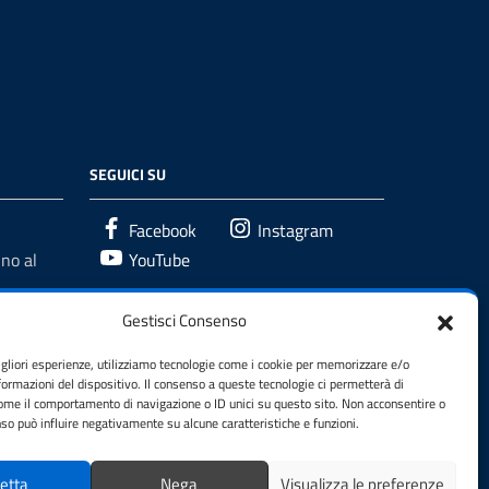
SEGUICI SU
Facebook
Instagram
no al
YouTube
Gestisci Consenso
igliori esperienze, utilizziamo tecnologie come i cookie per memorizzare e/o
formazioni del dispositivo. Il consenso a queste tecnologie ci permetterà di
come il comportamento di navigazione o ID unici su questo sito. Non acconsentire o
enso può influire negativamente su alcune caratteristiche e funzioni.
etta
Nega
Visualizza le preferenze