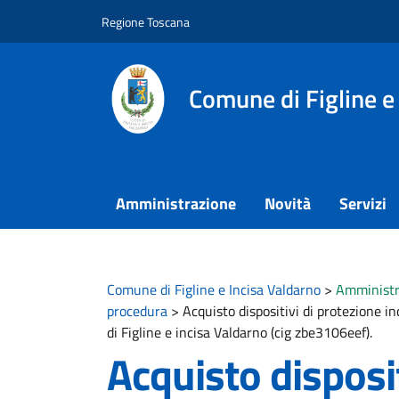
Vai ai contenuti
Vai al footer
Regione Toscana
Comune di Figline e
Amministrazione
Novità
Servizi
Comune di Figline e Incisa Valdarno
>
Amministr
procedura
>
Acquisto dispositivi di protezione i
di Figline e incisa Valdarno (cig zbe3106eef).
Acquisto disposit