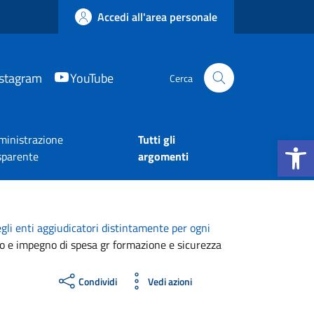
Accedi all'area personale
nstagram
YouTube
Cerca
Apri la b
inistrazione
Tutti gli
sparente
argomenti
egli enti aggiudicatori distintamente per ogni
nto e impegno di spesa gr formazione e sicurezza
Condividi
Vedi azioni