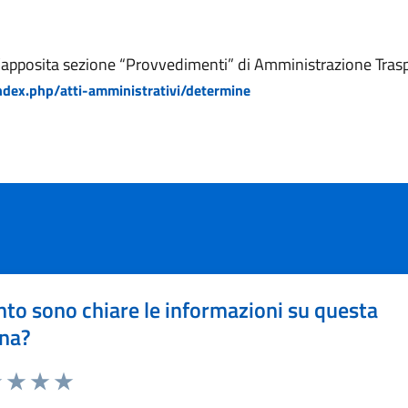
ll’apposita sezione “Provvedimenti” di Amministrazione Tra
dex.php/atti-amministrativi/determine
to sono chiare le informazioni su questa
na?
1 stelle su 5
uta 2 stelle su 5
Valuta 3 stelle su 5
Valuta 4 stelle su 5
Valuta 5 stelle su 5