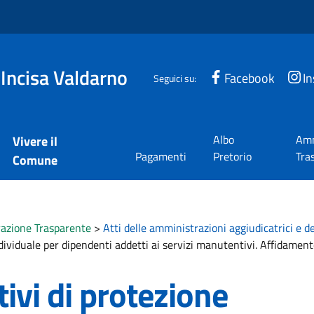
 Incisa Valdarno
Facebook
I
Seguici su:
Albo
Amm
Vivere il
Pagamenti
Pretorio
Tra
Comune
azione Trasparente
>
Atti delle amministrazioni aggiudicatrici e d
ndividuale per dipendenti addetti ai servizi manutentivi. Affidame
ivi di protezione