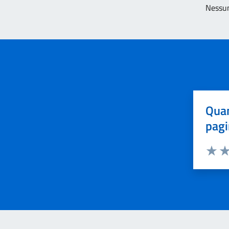
Nessun
Quan
pagi
Valuta 
Val