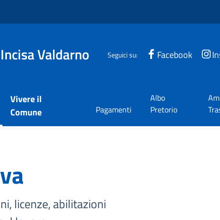
 Incisa Valdarno
Facebook
I
Seguici su:
Albo
Amm
Vivere il
Pagamenti
Pretorio
Tra
Comune
iva
i, licenze, abilitazioni