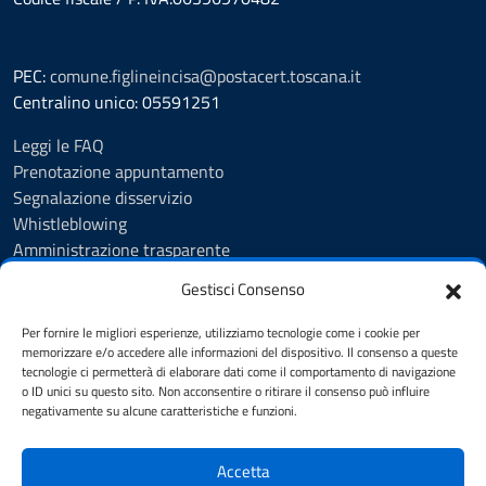
PEC:
comune.figlineincisa@postacert.toscana.it
Centralino unico: 05591251
Leggi le FAQ
Prenotazione appuntamento
Segnalazione disservizio
Whistleblowing
Amministrazione trasparente
Amministrazione trasparente fino al 29/10/2024
Gestisci Consenso
Nuovo Albo Pretorio
Albo Pretorio
Per fornire le migliori esperienze, utilizziamo tecnologie come i cookie per
Cookie Policy
memorizzare e/o accedere alle informazioni del dispositivo. Il consenso a queste
tecnologie ci permetterà di elaborare dati come il comportamento di navigazione
Informativa privacy
o ID unici su questo sito. Non acconsentire o ritirare il consenso può influire
Dichiarazione di accessibilità
negativamente su alcune caratteristiche e funzioni.
Note legali
Accetta