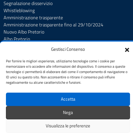
Segnalazione disservizio
Whistleblowing
Amministrazione trasparente
Amministrazione trasparente fino al 29/10/2024
Nuovo Albo Pretorio
Albo Pretorio
Cookie Policy
Gestisci Consenso
Informativa privacy
Dichiarazione di accessibilità
Per fornire le migliori esperienze, utilizziamo tecnologie come i cookie per
memorizzare e/o accedere alle informazioni del dispositivo. Il consenso a queste
Note legali
tecnologie ci permetterà di elaborare dati come il comportamento di navigazione o
ID unici su questo sito. Non acconsentire o ritirare il consenso può influire
negativamente su alcune caratteristiche e funzioni.
SEGUICI SU
Facebook
Instagram
YouTube
Accetta
Nega
Mappa del sito
Credits
Visualizza le preferenze