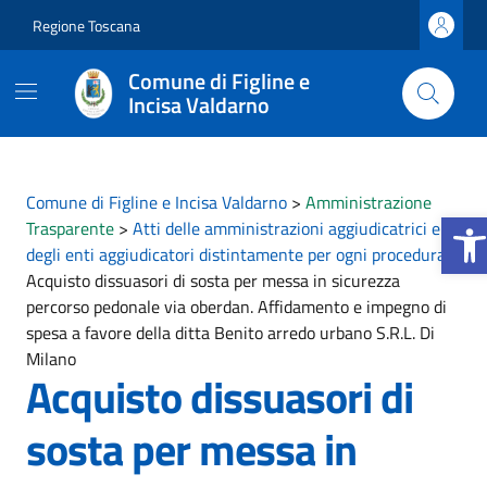
Vai ai contenuti
Vai al footer
Regione Toscana
Comune di Figline e
Incisa Valdarno
Comune di Figline e Incisa Valdarno
>
Amministrazione
Apri la
Trasparente
>
Atti delle amministrazioni aggiudicatrici e
degli enti aggiudicatori distintamente per ogni procedura
>
Acquisto dissuasori di sosta per messa in sicurezza
percorso pedonale via oberdan. Affidamento e impegno di
spesa a favore della ditta Benito arredo urbano S.R.L. Di
Milano
Acquisto dissuasori di
sosta per messa in