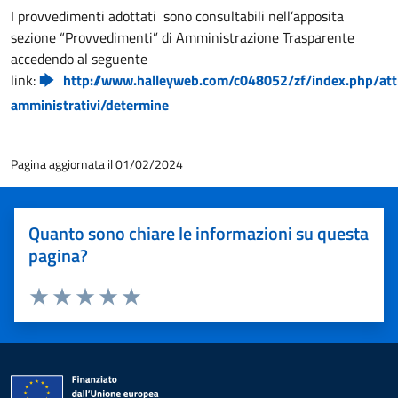
I provvedimenti adottati sono consultabili nell’apposita
sezione “Provvedimenti” di Amministrazione Trasparente
accedendo al seguente
link:
http://www.halleyweb.com/c048052/zf/index.php/att
amministrativi/determine
Pagina aggiornata il 01/02/2024
Quanto sono chiare le informazioni su questa
pagina?
Valuta 1 stelle su 5
Valuta 2 stelle su 5
Valuta 3 stelle su 5
Valuta 4 stelle su 5
Valuta 5 stelle su 5