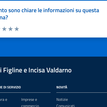
to sono chiare le informazioni su questa
na?
1 stelle su 5
uta 2 stelle su 5
Valuta 3 stelle su 5
Valuta 4 stelle su 5
Valuta 5 stelle su 5
 Figline e Incisa Valdarno
E DI SERVIZIO
NOVITÀ
ura e
Imprese e
Notizie
commercio
Comunicati