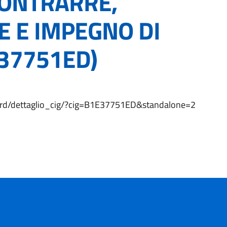
CONTRARRE,
E E IMPEGNO DI
E37751ED)
hboard/dettaglio_cig/?cig=B1E37751ED&standalone=2