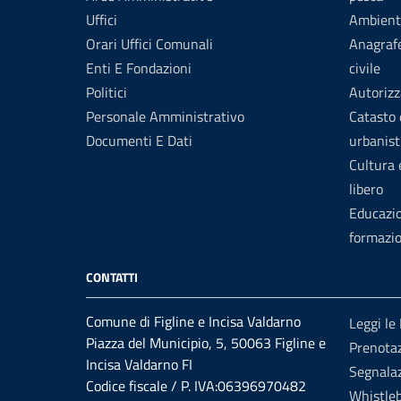
Uffici
Ambient
Orari Uffici Comunali
Anagrafe
Enti E Fondazioni
civile
Politici
Autorizz
Personale Amministrativo
Catasto 
Documenti E Dati
urbanist
Cultura
libero
Educazi
formazi
CONTATTI
Comune di Figline e Incisa Valdarno
Leggi le
Piazza del Municipio, 5, 50063 Figline e
Prenota
Incisa Valdarno FI
Segnalaz
Codice fiscale / P. IVA:06396970482
Whistle