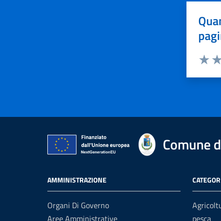
Quan
pagi
Valuta 
Val
Comune di
AMMINISTRAZIONE
CATEGORI
Organi Di Governo
Agricolt
Aree Amministrative
pesca