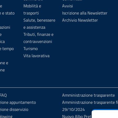
e
Mobilità e
Avvisi
 e stato
trasporti
Iscrizione alla Newsletter
Salute, benessere
Archivio Newsletter
azioni
e assistenza
e
Tributi, finanze e
ica
contravvenzioni
 e tempo
Turismo
Vita lavorativa
one e
one
 FAQ
Amministrazione trasparente
zione appuntamento
Amministrazione trasparente fi
ione disservizio
29/10/2024
blowing
Nuovo Albo Pretorio