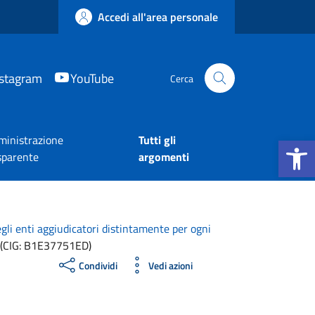
Accedi all'area personale
nstagram
YouTube
Cerca
Apri la b
inistrazione
Tutti gli
sparente
argomenti
egli enti aggiudicatori distintamente per ogni
CIG: B1E37751ED)
Condividi
Vedi azioni