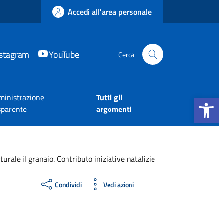
Accedi all'area personale
nstagram
YouTube
Cerca
Apri la b
inistrazione
Tutti gli
sparente
argomenti
rale il granaio. Contributo iniziative natalizie
Condividi
Vedi azioni