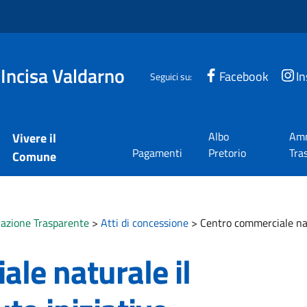
 Incisa Valdarno
Facebook
I
Seguici su:
Albo
Amm
Vivere il
Pagamenti
Pretorio
Tra
Comune
azione Trasparente
>
Atti di concessione
>
Centro commerciale natu
le naturale il