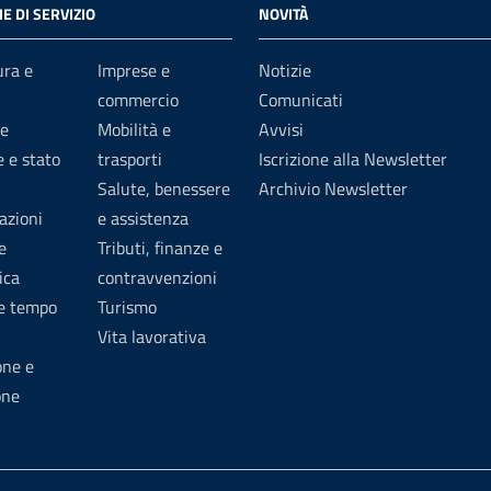
E DI SERVIZIO
NOVITÀ
ura e
Imprese e
Notizie
commercio
Comunicati
e
Mobilità e
Avvisi
 e stato
trasporti
Iscrizione alla Newsletter
Salute, benessere
Archivio Newsletter
azioni
e assistenza
e
Tributi, finanze e
ica
contravvenzioni
 e tempo
Turismo
Vita lavorativa
one e
one