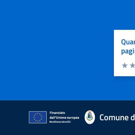
Quan
pagi
Valuta 
Val
Comune di