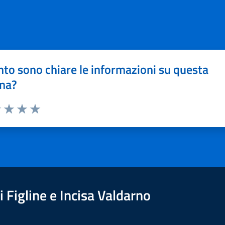
to sono chiare le informazioni su questa
na?
1 stelle su 5
uta 2 stelle su 5
Valuta 3 stelle su 5
Valuta 4 stelle su 5
Valuta 5 stelle su 5
 Figline e Incisa Valdarno