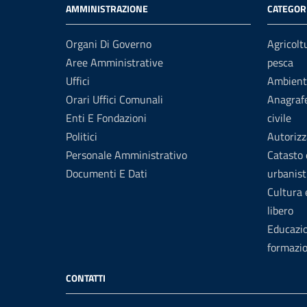
AMMINISTRAZIONE
CATEGORI
Organi Di Governo
Agricolt
Aree Amministrative
pesca
Uffici
Ambient
Orari Uffici Comunali
Anagrafe
Enti E Fondazioni
civile
Politici
Autorizz
Personale Amministrativo
Catasto 
Documenti E Dati
urbanist
Cultura
libero
Educazi
formazi
CONTATTI