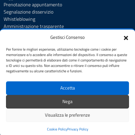
Prenotazione appuntamento
Segnalazione disservizio
Whistleblowing
Amministrazione trasparente
Amministrazione trasparente fino al 29/10/2024
Gestisci Consenso
Nuovo Albo Pretorio
Albo Pretorio
Per fornire le migliori esperienze, utilizziamo tecnologie come i cookie per
Cookie Policy
memorizzare e/o accedere alle informazioni del dispositivo. Il consenso a queste
tecnologie ci permetterà di elaborare dati come il comportamento di navigazione
Informativa privacy
o ID unici su questo sito. Non acconsentire o ritirare il consenso può influire
Dichiarazione di accessibilità
negativamente su alcune caratteristiche e funzioni.
Note legali
Accetta
SEGUICI SU
Nega
Facebook
Instagram
YouTube
Visualizza le preferenze
Mappa del sito
Credits
Cookie Policy
Privacy Policy