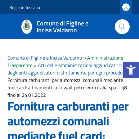
Vai ai contenuti
Vai al footer
Regione Toscana
Comune di Figline e
Incisa Valdarno
Comune di Figline e Incisa Valdarno
>
Amministrazione
Apri la b
Trasparente
>
Atti delle amministrazioni aggiudicatrici e
degli enti aggiudicatori distintamente per ogni procedura
>
Fornitura carburanti per automezzi comunali mediante
fuel card: affidamento a kuwait petroleum italia spa – q8
fino al 24.01.2022
Fornitura carburanti per
automezzi comunali
mediante fuel card: