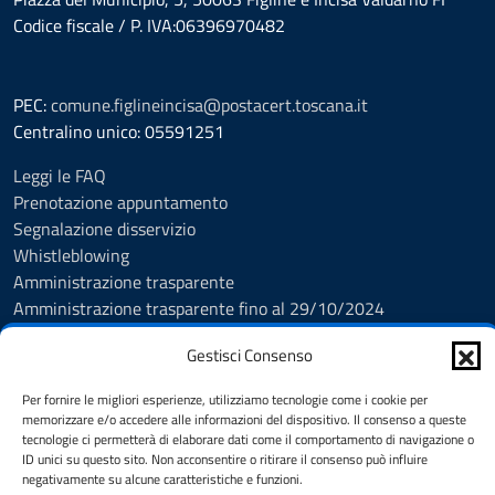
Codice fiscale / P. IVA:06396970482
PEC:
comune.figlineincisa@postacert.toscana.it
Centralino unico: 05591251
Leggi le FAQ
Prenotazione appuntamento
Segnalazione disservizio
Whistleblowing
Amministrazione trasparente
Amministrazione trasparente fino al 29/10/2024
Nuovo Albo Pretorio
Gestisci Consenso
Albo Pretorio
Cookie Policy
Per fornire le migliori esperienze, utilizziamo tecnologie come i cookie per
Informativa privacy
memorizzare e/o accedere alle informazioni del dispositivo. Il consenso a queste
Dichiarazione di accessibilità
tecnologie ci permetterà di elaborare dati come il comportamento di navigazione o
ID unici su questo sito. Non acconsentire o ritirare il consenso può influire
Note legali
negativamente su alcune caratteristiche e funzioni.