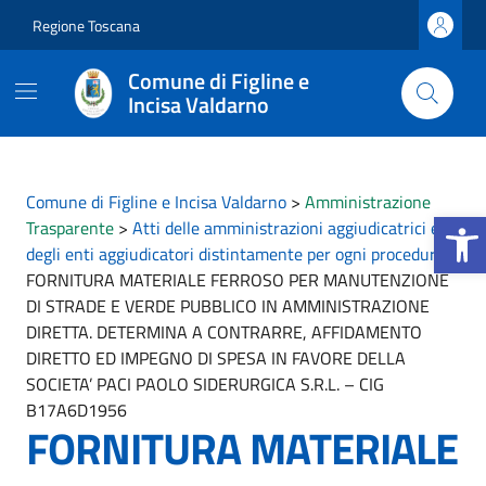
Vai ai contenuti
Vai al footer
Regione Toscana
Comune di Figline e
Incisa Valdarno
Comune di Figline e Incisa Valdarno
>
Amministrazione
Apri la 
Trasparente
>
Atti delle amministrazioni aggiudicatrici e
degli enti aggiudicatori distintamente per ogni procedura
>
FORNITURA MATERIALE FERROSO PER MANUTENZIONE
DI STRADE E VERDE PUBBLICO IN AMMINISTRAZIONE
DIRETTA. DETERMINA A CONTRARRE, AFFIDAMENTO
DIRETTO ED IMPEGNO DI SPESA IN FAVORE DELLA
SOCIETA’ PACI PAOLO SIDERURGICA S.R.L. – CIG
B17A6D1956
FORNITURA MATERIALE