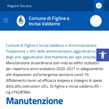
Vai ai contenuti
Vai al footer
Regione Toscana
Comune di Figline e
Incisa Valdarno
Comune di Figline e Incisa Valdarno
>
Amministrazione
Apri la b
Trasparente
>
Atti delle amministrazioni aggiudicatrici e
degli enti aggiudicatori distintamente per ogni procedura
>
Manutenzione straordinaria asili nido ed edifici scolastici
per riapertura anno scolastico 2020-2021 in adeguamento
alle disposizioni sull’emergenza sanitaria covid-19.
Affidamento lavori ad efficacia sospesa e impegno di spesa
ditta alfa costruzioni s.R.L. Di figline e incisa valdarno (fi) –
cig z792df38ec
Manutenzione