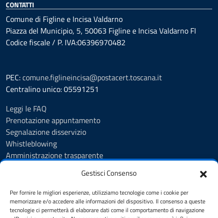
CONTATTI
Comune di Figline e Incisa Valdarno
Piazza del Municipio, 5, 50063 Figline e Incisa Valdarno FI
Codice fiscale / P. IVA:06396970482
PEC:
comune.figlineincisa@postacert.toscana.it
Centralino unico: 05591251
Leggi le FAQ
Prenotazione appuntamento
Segnalazione disservizio
Whistleblowing
Amministrazione trasparente
Amministrazione trasparente fino al 29/10/2024
Gestisci Consenso
Nuovo Albo Pretorio
Albo Pretorio
Per fornire le migliori esperienze, utilizziamo tecnologie come i cookie per
Cookie Policy
memorizzare e/o accedere alle informazioni del dispositivo. Il consenso a queste
tecnologie ci permetterà di elaborare dati come il comportamento di navigazione
Informativa privacy