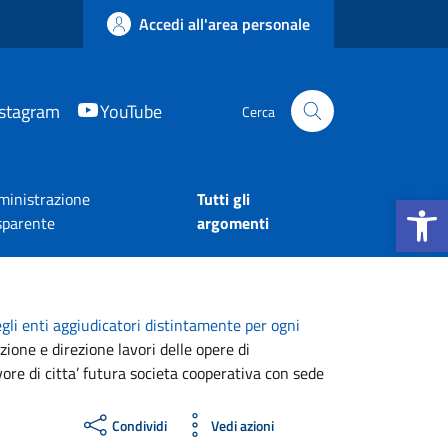
Accedi all'area personale
nstagram
YouTube
Cerca
Apri la b
inistrazione
Tutti gli
sparente
argomenti
egli enti aggiudicatori distintamente per ogni
ione e direzione lavori delle opere di
vore di citta’ futura societa cooperativa con sede
Condividi
Vedi azioni