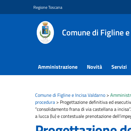
Vai ai contenuti
Vai al footer
Regione Toscana
Comune di Figline e
Amministrazione
Novità
Servizi
Comune di Figline e Incisa Valdarno
>
Amministr
procedura
>
Progettazione definitiva ed esecutiv
“consolidamento frana di via castellana a incisa”
a lucca (lu) e contestuale prenotazione dell’impe
Progettazione de