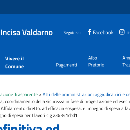
 Incisa Valdarno
Facebook
I
Seguici su:
Albo
Amm
Vivere il
Pagamenti
Pretorio
Tra
Comune
azione Trasparente
>
Atti delle amministrazioni aggiudicatrici e d
a, coordinamento della sicurezza in fase di progettazione ed esecuz
. Affidamento diretto, ad efficacia sospesa, e impegno di spesa a fa
gno di spesa per I lavori cig z36341cbd1
finitiva ed