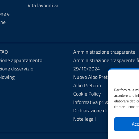
Vita lavorativa
one e
one
 FAQ
Amministrazione trasparente
zione appuntamento
Amministrazione trasparente fi
ione disservizio
29/10/2024
blowing
Nuovo Albo Pretorio
Albo Pretorio
Per fornire le m
Cookie Policy
accedere alle in
elaborare dati 
Informativa privacy
ritirare il cons
Dichiarazione di accessibilità
Note legali
Acc