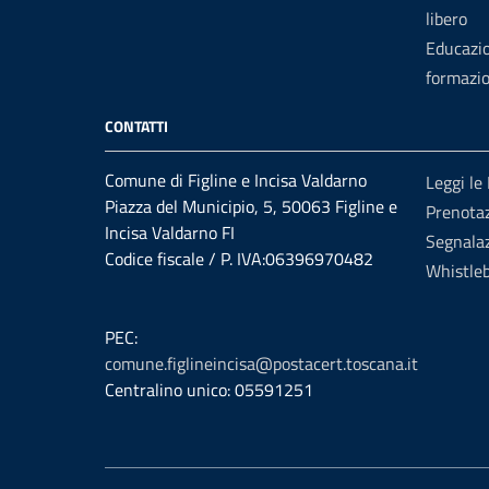
libero
Educazi
formazi
CONTATTI
Comune di Figline e Incisa Valdarno
Leggi le
Piazza del Municipio, 5, 50063 Figline e
Prenota
Incisa Valdarno FI
Segnalaz
Codice fiscale / P. IVA:06396970482
Whistle
PEC:
comune.figlineincisa@postacert.toscana.it
Centralino unico: 05591251