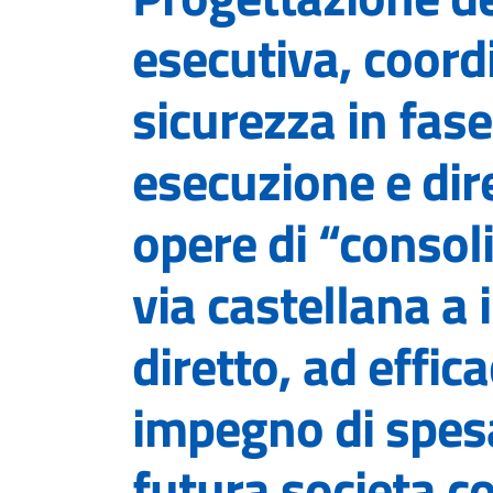
esecutiva, coor
sicurezza in fas
esecuzione e dire
opere di “consol
via castellana a 
diretto, ad effic
impegno di spesa 
futura societa c