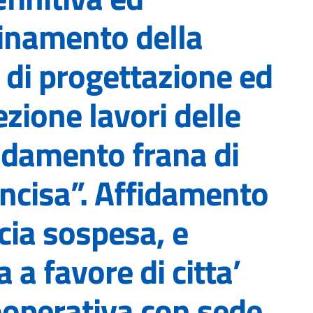
dinamento della
e di progettazione ed
zione lavori delle
idamento frana di
incisa”. Affidamento
acia sospesa, e
a favore di citta’
ooperativa con sede