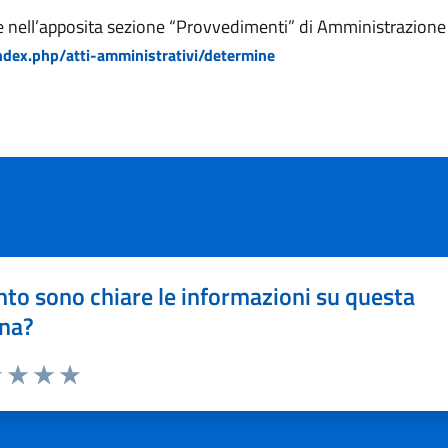
e nell’apposita sezione “Provvedimenti” di Amministrazion
dex.php/atti-amministrativi/determine
to sono chiare le informazioni su questa
na?
1 stelle su 5
uta 2 stelle su 5
Valuta 3 stelle su 5
Valuta 4 stelle su 5
Valuta 5 stelle su 5