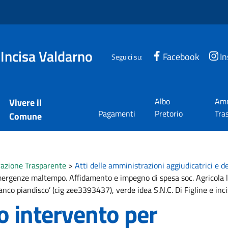
 Incisa Valdarno
Facebook
I
Seguici su:
Albo
Amm
Vivere il
Pagamenti
Pretorio
Tra
Comune
azione Trasparente
>
Atti delle amministrazioni aggiudicatrici e d
ergenze maltempo. Affidamento e impegno di spesa soc. Agricola long
anco piandisco’ (cig zee3393437), verde idea S.N.C. Di Figline e i
to intervento per