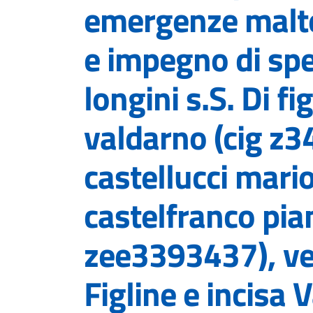
emergenze malt
e impegno di spe
longini s.S. Di fi
valdarno (cig z
castellucci mario
castelfranco pian
zee3393437), ver
Figline e incisa 