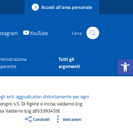
Accedi all'area personale
nstagram
YouTube
Cerca
Apri la b
inistrazione
Tutti gli
sparente
argomenti
egli enti aggiudicatori distintamente per ogni
ini s.S. Di figline e incisa valdarno (cig
ncisa Valdarno (cig z853393459)
Condividi
Vedi azioni