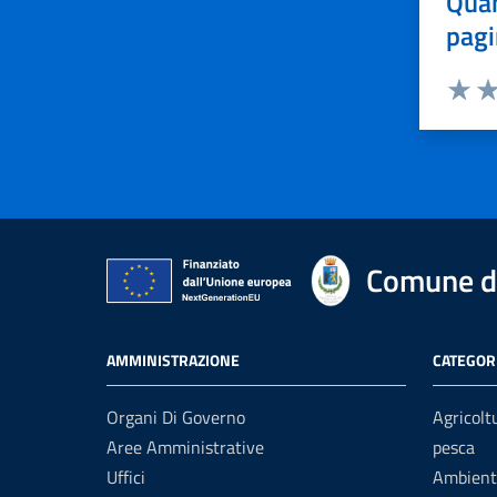
Quan
pagi
Valuta 
Val
Comune di
AMMINISTRAZIONE
CATEGORI
Organi Di Governo
Agricolt
Aree Amministrative
pesca
Uffici
Ambient