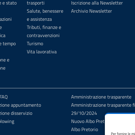
 e stato
trasporti
Iscrizione alla Newsletter
Salute, benessere
Archivio Newsletter
azioni
e assistenza
e
Tributi, finanze e
ica
contravvenzioni
 e tempo
Turismo
Vita lavorativa
one e
one
 FAQ
Amministrazione trasparente
zione appuntamento
Amministrazione trasparente fi
ione disservizio
29/10/2024
blowing
Nuovo Albo Pretorio
Albo Pretorio
Per fornire le m