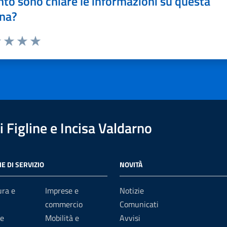
to sono chiare le informazioni su questa
na?
1 stelle su 5
uta 2 stelle su 5
Valuta 3 stelle su 5
Valuta 4 stelle su 5
Valuta 5 stelle su 5
 Figline e Incisa Valdarno
E DI SERVIZIO
NOVITÀ
ura e
Imprese e
Notizie
commercio
Comunicati
e
Mobilità e
Avvisi