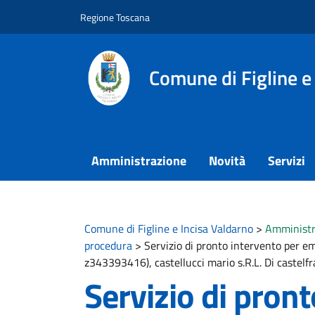
Vai ai contenuti
Vai al footer
Regione Toscana
Comune di Figline e
Amministrazione
Novità
Servizi
Comune di Figline e Incisa Valdarno
>
Amministr
procedura
>
Servizio di pronto intervento per em
z343393416), castellucci mario s.R.L. Di castelfr
Servizio di pron