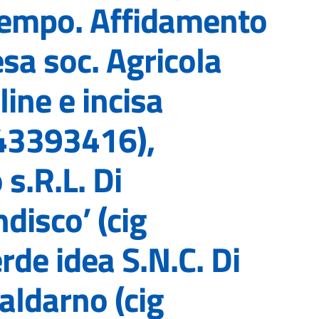
empo. Affidamento
sa soc. Agricola
gline e incisa
343393416),
 s.R.L. Di
disco’ (cig
de idea S.N.C. Di
Valdarno (cig