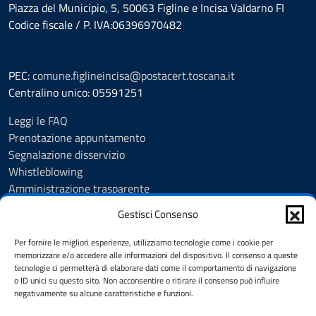
Piazza del Municipio, 5, 50063 Figline e Incisa Valdarno FI
Codice fiscale / P. IVA:06396970482
PEC:
comune.figlineincisa@postacert.toscana.it
Centralino unico: 05591251
Leggi le FAQ
Prenotazione appuntamento
Segnalazione disservizio
Whistleblowing
Amministrazione trasparente
Amministrazione trasparente fino al 29/10/2024
Gestisci Consenso
Nuovo Albo Pretorio
Albo Pretorio
Per fornire le migliori esperienze, utilizziamo tecnologie come i cookie per
Cookie Policy
memorizzare e/o accedere alle informazioni del dispositivo. Il consenso a queste
tecnologie ci permetterà di elaborare dati come il comportamento di navigazione
Informativa privacy
o ID unici su questo sito. Non acconsentire o ritirare il consenso può influire
Dichiarazione di accessibilità
negativamente su alcune caratteristiche e funzioni.
Note legali