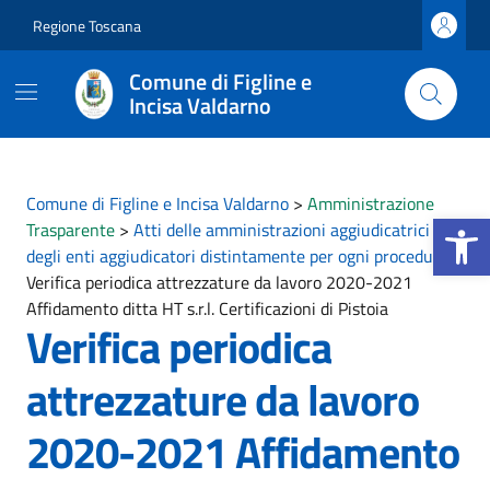
Vai ai contenuti
Vai al footer
Regione Toscana
Comune di Figline e
Incisa Valdarno
Comune di Figline e Incisa Valdarno
>
Amministrazione
Apri la b
Trasparente
>
Atti delle amministrazioni aggiudicatrici e
degli enti aggiudicatori distintamente per ogni procedura
>
Verifica periodica attrezzature da lavoro 2020-2021
Affidamento ditta HT s.r.l. Certificazioni di Pistoia
Verifica periodica
attrezzature da lavoro
2020-2021 Affidamento