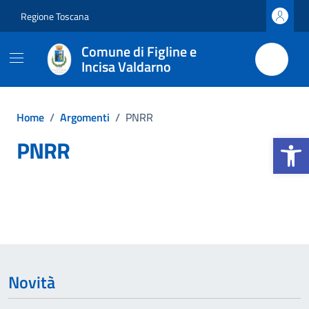
Vai ai contenuti
Vai al footer
Regione Toscana
Comune di Figline e
Incisa Valdarno
Home
/
Argomenti
/
PNRR
Apri la b
PNRR
Dettagli dell'argomento
Novità