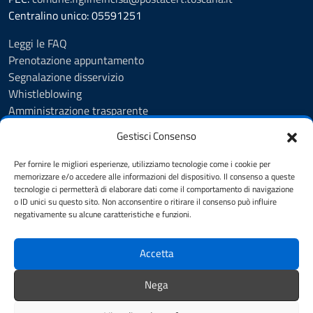
Centralino unico: 05591251
Leggi le FAQ
Prenotazione appuntamento
Segnalazione disservizio
Whistleblowing
Amministrazione trasparente
Amministrazione trasparente fino al 29/10/2024
Gestisci Consenso
Nuovo Albo Pretorio
Albo Pretorio
Per fornire le migliori esperienze, utilizziamo tecnologie come i cookie per
Cookie Policy
memorizzare e/o accedere alle informazioni del dispositivo. Il consenso a queste
tecnologie ci permetterà di elaborare dati come il comportamento di navigazione
Informativa privacy
o ID unici su questo sito. Non acconsentire o ritirare il consenso può influire
Dichiarazione di accessibilità
negativamente su alcune caratteristiche e funzioni.
Note legali
Accetta
SEGUICI SU
Nega
Facebook
Instagram
YouTube