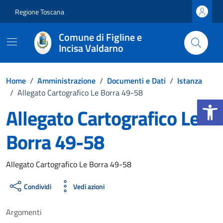
Vai ai contenuti
Vai al footer
Regione Toscana
Comune di Figline e
Incisa Valdarno
Home
/
Amministrazione
/
Documenti e Dati
/
Istanza
/
Allegato Cartografico Le Borra 49-58
Apri la b
Allegato Cartografico Le
Borra 49-58
Dettagli del documento
Allegato Cartografico Le Borra 49-58
Condividi
Vedi azioni
Argomenti