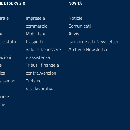
E DI SERVIZIO
NOVITÀ
ura e
Imprese e
Notizie
commercio
Comunicati
e
Mobilità e
Avvisi
 e stato
trasporti
Iscrizione alla Newsletter
Salute, benessere
Archivio Newsletter
azioni
e assistenza
e
Tributi, finanze e
ica
contravvenzioni
 e tempo
Turismo
Vita lavorativa
one e
one