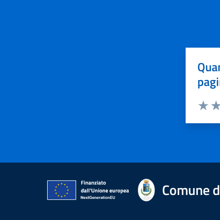
Quan
pagi
Valuta 
Val
Comune di