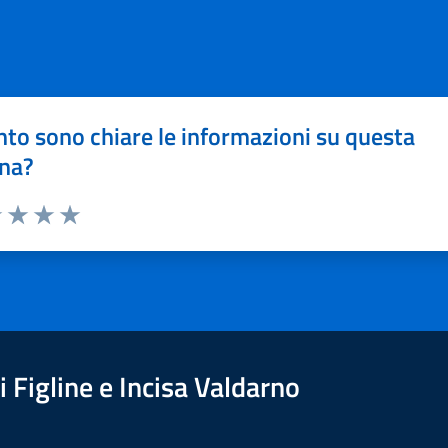
to sono chiare le informazioni su questa
na?
1 stelle su 5
uta 2 stelle su 5
Valuta 3 stelle su 5
Valuta 4 stelle su 5
Valuta 5 stelle su 5
 Figline e Incisa Valdarno