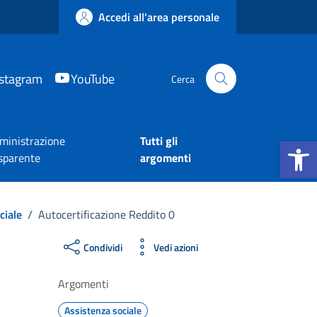
Accedi all'area personale
nstagram
YouTube
Cerca
Apri la b
inistrazione
Tutti gli
sparente
argomenti
ciale
/
Autocertificazione Reddito 0
Condividi
Vedi azioni
Argomenti
Assistenza sociale