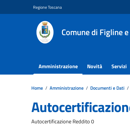
Vai ai contenuti
Vai al footer
Regione Toscana
Comune di Figline e
Amministrazione
Novità
Servizi
Home
/
Amministrazione
/
Documenti e Dati
/
Autocertificazion
Dettagli del documento
Autocertificazione Reddito 0