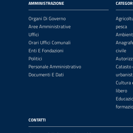
AMMINISTRAZIONE
CATEGORI
Organi Di Governo
Agricolt
Aree Amministrative
pesca
Uffici
Ambient
Orari Uffici Comunali
Anagrafe
Enti E Fondazioni
civile
Politici
Autorizz
Personale Amministrativo
Catasto 
Documenti E Dati
urbanist
Cultura
libero
Educazi
formazi
CONTATTI