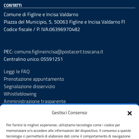
CONTATTI
Comune di Figline e Incisa Valdarno
Piazza del Municipio, 5, 50063 Figline e Incisa Valdarno FI
Codice fiscale / P. IVA:06396970482
PEC:
comune.figlineincisa@postacert.toscana.it
Centralino unico: 05591251
Leggi le FAQ
Prenotazione appuntamento
Segnalazione disservizio
Whistleblowing
Amministrazione trasparente
Amministrazione trasparente fino al 29/10/2024
Gestisci Consenso
Nuovo Albo Pretorio
Albo Pretorio
Per fornire le migliori esperienze, utilizziamo tecnologie come i cookie per
Cookie Policy
memorizzare e/o accedere alle informazioni del dispositivo. Il consenso a queste
tecnologie ci permetterà di elaborare dati come il comportamento di navigazione
Informativa privacy