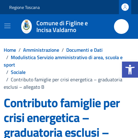
Vai ai contenuti
Vai al footer
Regione Toscana
Comune di Figline e
Incisa Valdarno
Home
/
Amministrazione
/
Documenti e Dati
/
Modulistica Servizio amministrativo di area, scuola e
Apri la b
sport
/
Sociale
/
Contributo famiglie per crisi energetica – graduatoria
esclusi – allegato B
Contributo famiglie per
crisi energetica –
graduatoria esclusi –