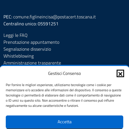
PEC:
comune.figlineincisa@postacert.toscana.it
Centralino unico: 05591251
Leggi le FAQ
Prenotazione appuntamento
Segnalazione disservizio
Whistleblowing
Amministrazione trasparente
Amministrazione trasparente fino al 29/10/2024
Gestisci Consenso
Nuovo Albo Pretorio
Albo Pretorio
Per fornire le migliori esperienze, utilizziamo tecnologie come i cookie per
Cookie Policy
memorizzare e/o accedere alle informazioni del dispositivo. Il consenso a queste
tecnologie ci permetterà di elaborare dati come il comportamento di navigazione
Informativa privacy
o ID unici su questo sito. Non acconsentire o ritirare il consenso può influire
Dichiarazione di accessibilità
negativamente su alcune caratteristiche e funzioni.
Note legali
Accetta