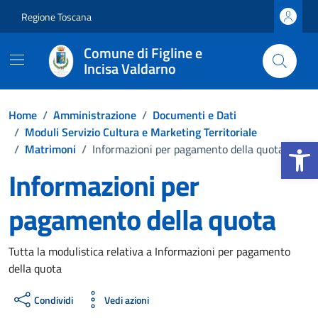
Vai ai contenuti
Vai al footer
Regione Toscana
Comune di Figline e
Incisa Valdarno
Home
/
Amministrazione
/
Documenti e Dati
/
Moduli Servizio Cultura e Marketing Territoriale
Apri la b
/
Matrimoni
/
Informazioni per pagamento della quota
Informazioni per
pagamento della quota
Dettagli del documento
Tutta la modulistica relativa a Informazioni per pagamento
della quota
Condividi
Vedi azioni