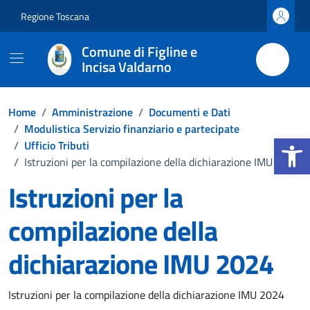
Vai ai contenuti
Vai al footer
Regione Toscana
Comune di Figline e
Incisa Valdarno
Home
/
Amministrazione
/
Documenti e Dati
/
Modulistica Servizio finanziario e partecipate
Apri la b
/
Ufficio Tributi
/
Istruzioni per la compilazione della dichiarazione IMU 2024
Istruzioni per la
compilazione della
dichiarazione IMU 2024
Dettagli del documento
Istruzioni per la compilazione della dichiarazione IMU 2024