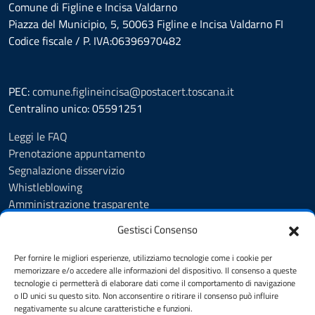
Comune di Figline e Incisa Valdarno
Piazza del Municipio, 5, 50063 Figline e Incisa Valdarno FI
Codice fiscale / P. IVA:06396970482
PEC:
comune.figlineincisa@postacert.toscana.it
Centralino unico: 05591251
Leggi le FAQ
Prenotazione appuntamento
Segnalazione disservizio
Whistleblowing
Amministrazione trasparente
Amministrazione trasparente fino al 29/10/2024
Gestisci Consenso
Nuovo Albo Pretorio
Albo Pretorio
Per fornire le migliori esperienze, utilizziamo tecnologie come i cookie per
Cookie Policy
memorizzare e/o accedere alle informazioni del dispositivo. Il consenso a queste
tecnologie ci permetterà di elaborare dati come il comportamento di navigazione
Informativa privacy
o ID unici su questo sito. Non acconsentire o ritirare il consenso può influire
Dichiarazione di accessibilità
negativamente su alcune caratteristiche e funzioni.