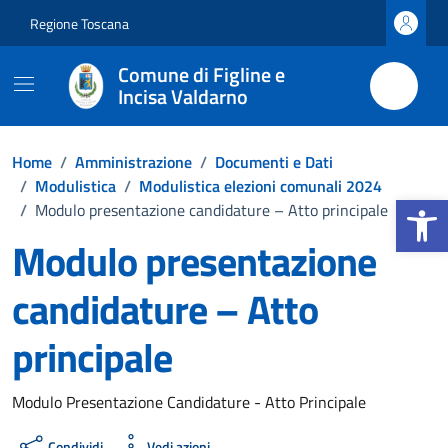
Vai ai contenuti
Vai al footer
Regione Toscana
Comune di Figline e
Incisa Valdarno
Home
/
Amministrazione
/
Documenti e Dati
/
Modulistica
/
Modulistica elezioni comunali 2024
Apri la b
/
Modulo presentazione candidature – Atto principale
Modulo presentazione
candidature – Atto
principale
Dettagli del documento
Modulo Presentazione Candidature - Atto Principale
Condividi
Vedi azioni