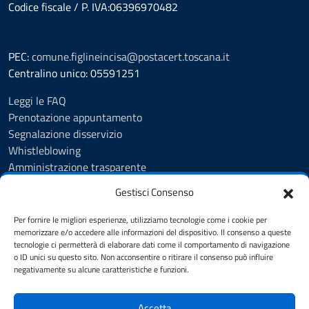
Codice fiscale / P. IVA:06396970482
PEC:
comune.figlineincisa@postacert.toscana.it
Centralino unico: 05591251
Leggi le FAQ
Prenotazione appuntamento
Segnalazione disservizio
Whistleblowing
Amministrazione trasparente
Amministrazione trasparente fino al 29/10/2024
Gestisci Consenso
Nuovo Albo Pretorio
Albo Pretorio
Per fornire le migliori esperienze, utilizziamo tecnologie come i cookie per
Cookie Policy
memorizzare e/o accedere alle informazioni del dispositivo. Il consenso a queste
tecnologie ci permetterà di elaborare dati come il comportamento di navigazione
Informativa privacy
o ID unici su questo sito. Non acconsentire o ritirare il consenso può influire
Dichiarazione di accessibilità
negativamente su alcune caratteristiche e funzioni.
Note legali
Accetta