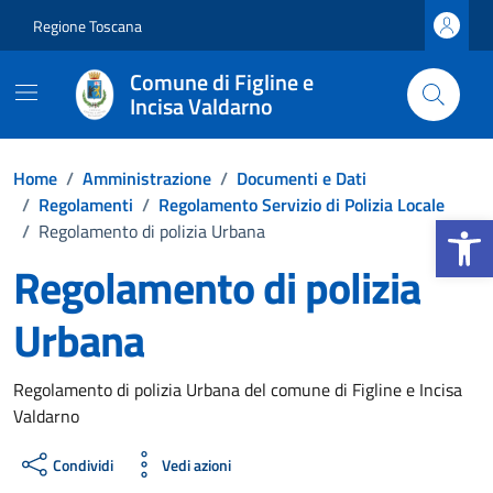
Vai ai contenuti
Vai al footer
Regione Toscana
Comune di Figline e
Incisa Valdarno
Home
/
Amministrazione
/
Documenti e Dati
/
Regolamenti
/
Regolamento Servizio di Polizia Locale
Apri la b
/
Regolamento di polizia Urbana
Regolamento di polizia
Urbana
Dettagli del documento
Regolamento di polizia Urbana del comune di Figline e Incisa
Valdarno
Condividi
Vedi azioni