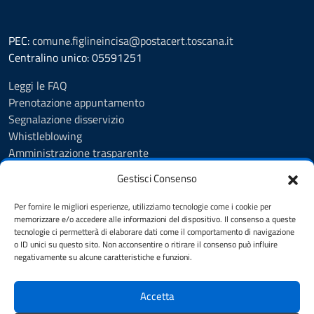
PEC:
comune.figlineincisa@postacert.toscana.it
Centralino unico: 05591251
Leggi le FAQ
Prenotazione appuntamento
Segnalazione disservizio
Whistleblowing
Amministrazione trasparente
Amministrazione trasparente fino al 29/10/2024
Gestisci Consenso
Nuovo Albo Pretorio
Albo Pretorio
Per fornire le migliori esperienze, utilizziamo tecnologie come i cookie per
Cookie Policy
memorizzare e/o accedere alle informazioni del dispositivo. Il consenso a queste
tecnologie ci permetterà di elaborare dati come il comportamento di navigazione
Informativa privacy
o ID unici su questo sito. Non acconsentire o ritirare il consenso può influire
Dichiarazione di accessibilità
negativamente su alcune caratteristiche e funzioni.
Note legali
Accetta