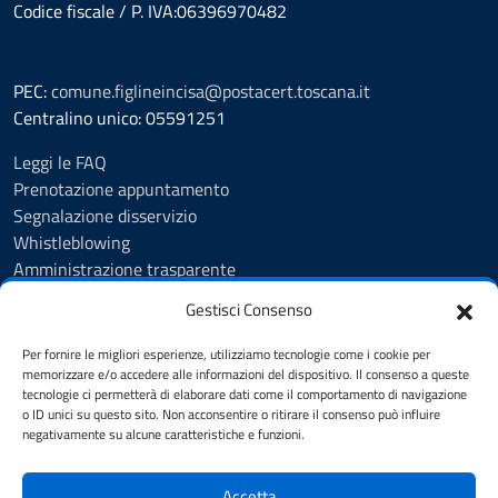
Codice fiscale / P. IVA:06396970482
PEC:
comune.figlineincisa@postacert.toscana.it
Centralino unico: 05591251
Leggi le FAQ
Prenotazione appuntamento
Segnalazione disservizio
Whistleblowing
Amministrazione trasparente
Amministrazione trasparente fino al 29/10/2024
Gestisci Consenso
Nuovo Albo Pretorio
Albo Pretorio
Per fornire le migliori esperienze, utilizziamo tecnologie come i cookie per
Cookie Policy
memorizzare e/o accedere alle informazioni del dispositivo. Il consenso a queste
tecnologie ci permetterà di elaborare dati come il comportamento di navigazione
Informativa privacy
o ID unici su questo sito. Non acconsentire o ritirare il consenso può influire
Dichiarazione di accessibilità
negativamente su alcune caratteristiche e funzioni.
Note legali
Accetta