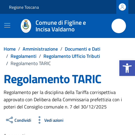
Vai ai contenuti
Vai al footer
Regione Toscana
Comune di Figline e
Incisa Valdarno
Home
/
Amministrazione
/
Documenti e Dati
/
Regolamenti
/
Regolamento Ufficio Tributi
Apri la b
/
Regolamento TARIC
Regolamento TARIC
Dettagli del documento
Regolamento per la disciplina della Tariffa corrispettiva
approvato con Delibera della Commissaria prefettizia con i
poteri del Consiglio comunale n. 7 del 30/12/2025
Condividi
Vedi azioni