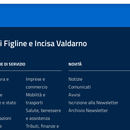
1 stelle su 5
uta 2 stelle su 5
Valuta 3 stelle su 5
Valuta 4 stelle su 5
Valuta 5 stelle su 5
 Figline e Incisa Valdarno
E DI SERVIZIO
NOVITÀ
ura e
Imprese e
Notizie
commercio
Comunicati
e
Mobilità e
Avvisi
 e stato
trasporti
Iscrizione alla Newsletter
Salute, benessere
Archivio Newsletter
azioni
e assistenza
e
Tributi, finanze e