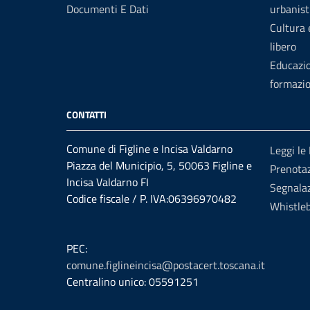
Documenti E Dati
urbanist
Cultura
libero
Educazi
formazi
CONTATTI
Comune di Figline e Incisa Valdarno
Leggi le
Piazza del Municipio, 5, 50063 Figline e
Prenota
Incisa Valdarno FI
Segnalaz
Codice fiscale / P. IVA:06396970482
Whistle
PEC:
comune.figlineincisa@postacert.toscana.it
Centralino unico: 05591251