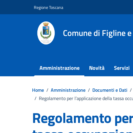
Vai ai contenuti
Vai al footer
Regione Toscana
Comune di Figline e
Amministrazione
Novità
Servizi
Home
/
Amministrazione
/
Documenti e Dati
/
/
Regolamento per l’applicazione della tassa oc
Regolamento per 