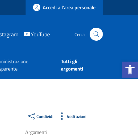
Accedi all'area personale
nstagram
YouTube
Cerca
Apri la b
inistrazione
Tutti gli
sparente
argomenti
Condividi
Vedi azioni
Argomenti