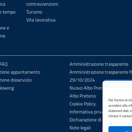
ica
contravvenzioni
 e tempo
Turismo
Vita lavorativa
one e
one
 FAQ
Amministrazione trasparente
zione appuntamento
Amministrazione trasparente fi
ione disservizio
29/10/2024
blowing
Nuovo Albo Pretorio
Albo Pretorio
Per fornire le m
Cookie Policy
accedere alle in
elaborare dati 
Informativa privacy
ritirare il cons
Dichiarazione di accessibilità
Note legali