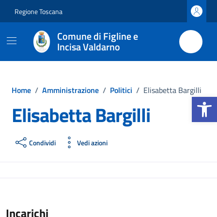
Vai ai contenuti
Vai al footer
Regione Toscana
Comune di Figline e
Incisa Valdarno
Home
/
Amministrazione
/
Politici
/
Elisabetta Bargilli
Apri la b
Elisabetta Bargilli
Condividi
Vedi azioni
Incarichi