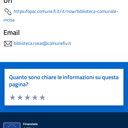
Url
https://opac.comune.fi.it/it/now/biblioteca-comunale-
incisa
Email
biblioteca.rovai@comunefiv.it
Quanto sono chiare le informazioni su questa
pagina?
Valuta 1 stelle su 5
Valuta 2 stelle su 5
Valuta 3 stelle su 5
Valuta 4 stelle su 5
Valuta 5 stelle su 5