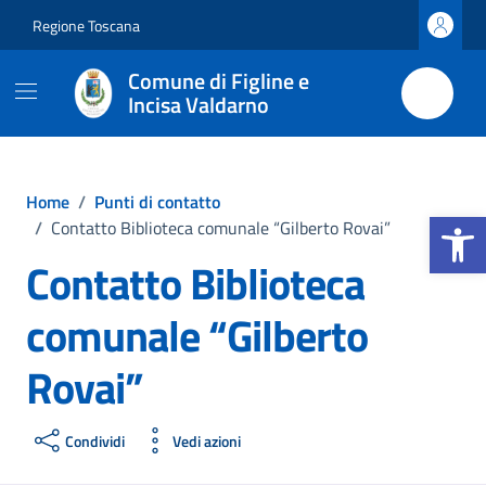
Vai ai contenuti
Vai al footer
Regione Toscana
Comune di Figline e
Incisa Valdarno
Home
/
Punti di contatto
Apri la b
/
Contatto Biblioteca comunale “Gilberto Rovai”
Contatto Biblioteca
comunale “Gilberto
Rovai”
Condividi
Vedi azioni