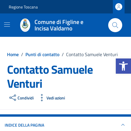
Vai ai contenuti
Vai al footer
Regione Toscana
Comune di Figline e
Incisa Valdarno
Home
/
Punti di contatto
/
Contatto Samuele Venturi
Apri la b
Contatto Samuele
Venturi
Condividi
Vedi azioni
INDICE DELLA PAGINA