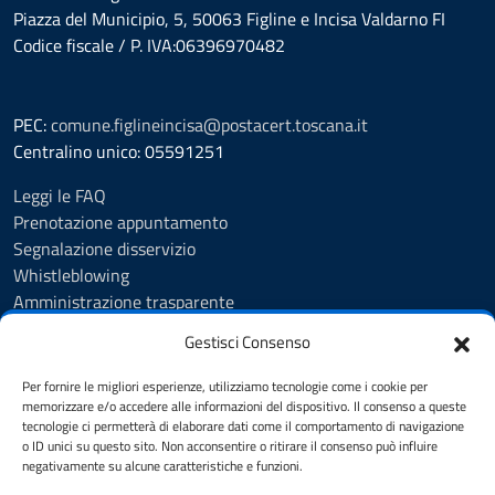
Piazza del Municipio, 5, 50063 Figline e Incisa Valdarno FI
Codice fiscale / P. IVA:06396970482
PEC:
comune.figlineincisa@postacert.toscana.it
Centralino unico: 05591251
Leggi le FAQ
Prenotazione appuntamento
Segnalazione disservizio
Whistleblowing
Amministrazione trasparente
Amministrazione trasparente fino al 29/10/2024
Gestisci Consenso
Nuovo Albo Pretorio
Albo Pretorio
Per fornire le migliori esperienze, utilizziamo tecnologie come i cookie per
Cookie Policy
memorizzare e/o accedere alle informazioni del dispositivo. Il consenso a queste
tecnologie ci permetterà di elaborare dati come il comportamento di navigazione
Informativa privacy
o ID unici su questo sito. Non acconsentire o ritirare il consenso può influire
Dichiarazione di accessibilità
negativamente su alcune caratteristiche e funzioni.
Note legali