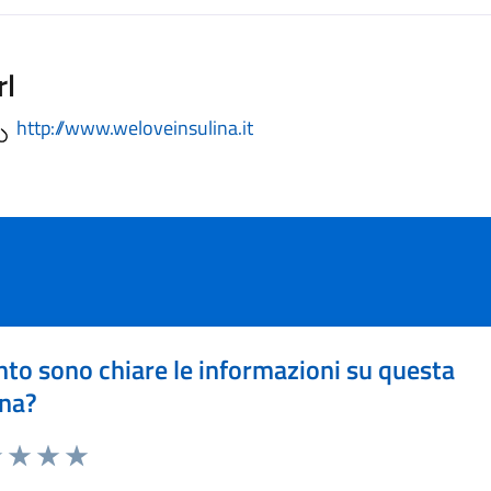
rl
http://www.weloveinsulina.it
to sono chiare le informazioni su questa
na?
1 stelle su 5
uta 2 stelle su 5
Valuta 3 stelle su 5
Valuta 4 stelle su 5
Valuta 5 stelle su 5