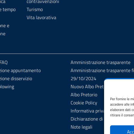
ica
contravvenzioni
 e tempo
Turismo
Vita lavorativa
one e
one
 FAQ
Amministrazione trasparente
zione appuntamento
Amministrazione trasparente fi
ione disservizio
29/10/2024
blowing
Nuovo Albo Pretorio
Albo Pretorio
Per fornire le m
Cookie Policy
accedere alle in
elaborare dati 
Informativa privacy
ritirare il cons
Dichiarazione di accessibilità
Note legali
Acc