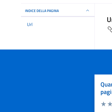
INDICE DELLA PAGINA
U
Url
Quan
pagi
Valuta 
Val