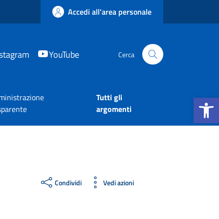
Accedi all'area personale
nstagram
YouTube
Cerca
Apri la b
inistrazione
Tutti gli
sparente
argomenti
Condividi
Vedi azioni