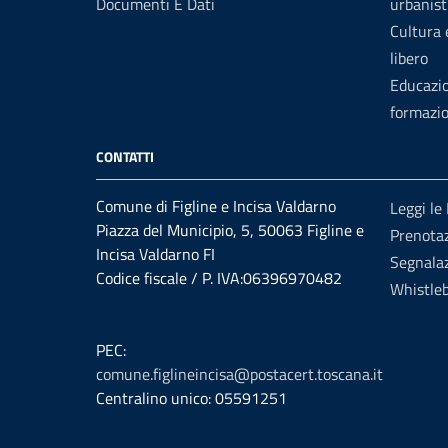
Documenti E Dati
urbanist
Cultura
libero
Educazi
formazi
CONTATTI
Comune di Figline e Incisa Valdarno
Leggi le
Piazza del Municipio, 5, 50063 Figline e
Prenota
Incisa Valdarno FI
Segnalaz
Codice fiscale / P. IVA:06396970482
Whistle
PEC:
comune.figlineincisa@postacert.toscana.it
Centralino unico: 05591251