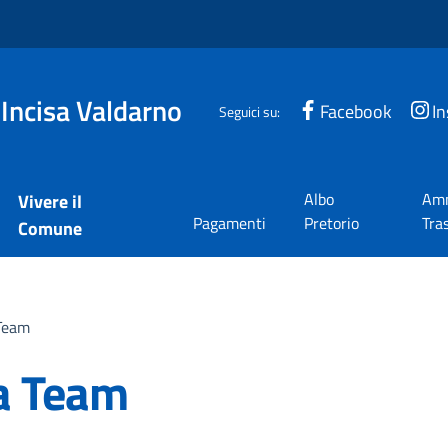
 Incisa Valdarno
Facebook
I
Seguici su:
Albo
Amm
Vivere il
Pagamenti
Pretorio
Tra
Comune
 Team
a Team