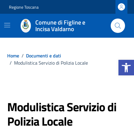
Vai ai contenuti
Vai al footer
Regione Toscana
Comune di Figline e
Incisa Valdarno
Home
/
Documenti e dati
Apri la b
/
Modulistica Servizio di Polizia Locale
Modulistica Servizio di
Polizia Locale