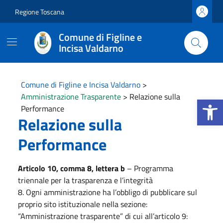
Vai ai contenuti
Vai al footer
Regione Toscana
Comune di Figline e
Incisa Valdarno
Comune di Figline e Incisa Valdarno
>
Amministrazione Trasparente
>
Relazione sulla
Apri la b
Performance
Relazione sulla
Performance
Articolo 10, comma 8, lettera b
– Programma
triennale per la trasparenza e l’integrità
8. Ogni amministrazione ha l’obbligo di pubblicare sul
proprio sito istituzionale nella sezione:
“Amministrazione trasparente” di cui all’articolo 9: