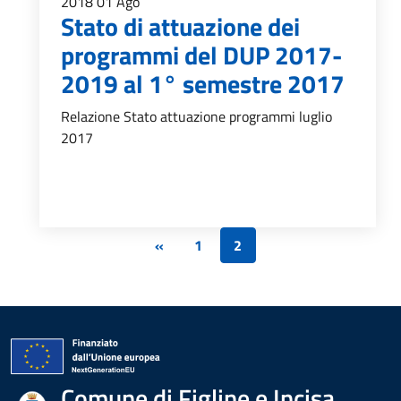
2018
01
Ago
Stato di attuazione dei
programmi del DUP 2017-
2019 al 1° semestre 2017
Relazione Stato attuazione programmi luglio
2017
«
1
2
Comune di Figline e Incisa