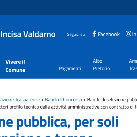
 Incisa Valdarno
Facebook
I
Seguici su:
Albo
Amm
Vivere il
Pagamenti
Pretorio
Tra
Comune
azione Trasparente
>
Bandi di Concorso
>
Bando di selezione pubbl
ttori profilo tecnico delle attività amministrative con contratto di
ne pubblica, per soli