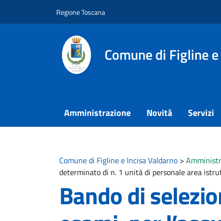
Vai ai contenuti
Vai al footer
Regione Toscana
Comune di Figline e
Amministrazione
Novità
Servizi
Comune di Figline e Incisa Valdarno
>
Amministr
determinato di n. 1 unità di personale area istru
Bando di selezio