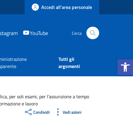
Accedi all'area personale
nstagram
YouTube
Cerca
Apri la b
inistrazione
Tutti gli
sparente
argomenti
ica, per soli esami, per l’assunzione a tempo
 formazione e lavoro
Condividi
Vedi azioni