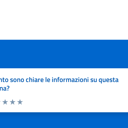
to sono chiare le informazioni su questa
na?
1 stelle su 5
uta 2 stelle su 5
Valuta 3 stelle su 5
Valuta 4 stelle su 5
Valuta 5 stelle su 5