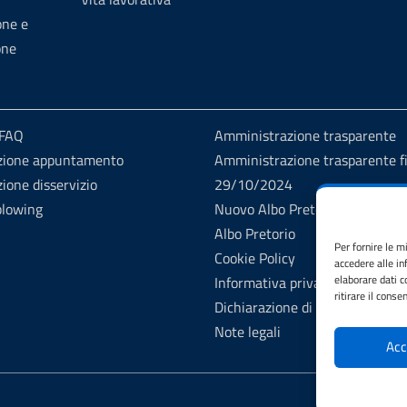
one e
one
 FAQ
Amministrazione trasparente
zione appuntamento
Amministrazione trasparente fi
ione disservizio
29/10/2024
blowing
Nuovo Albo Pretorio
Albo Pretorio
Per fornire le m
Cookie Policy
accedere alle in
elaborare dati 
Informativa privacy
ritirare il cons
Dichiarazione di accessibilità
Note legali
Acc