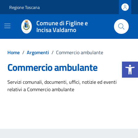
Vai ai contenuti
Vai al footer
Regione Toscana
Comune di Figline e
Incisa Valdarno
Home
/
Argomenti
/
Commercio ambulante
Apri la b
Commercio ambulante
Dettagli dell'argomento
Servizi comunali, documenti, uffici, notizie ed eventi
relativi a Commercio ambulante