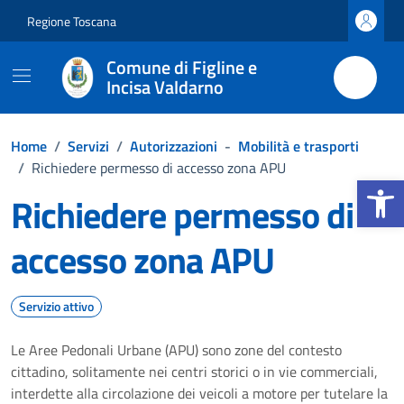
Vai ai contenuti
Vai al footer
Regione Toscana
Comune di Figline e
Incisa Valdarno
Home
/
Servizi
/
Autorizzazioni
-
Mobilità e trasporti
/
Richiedere permesso di accesso zona APU
Apri la b
Richiedere permesso di
accesso zona APU
Servizio attivo
Le Aree Pedonali Urbane (APU) sono zone del contesto
cittadino, solitamente nei centri storici o in vie commerciali,
interdette alla circolazione dei veicoli a motore per tutelare la