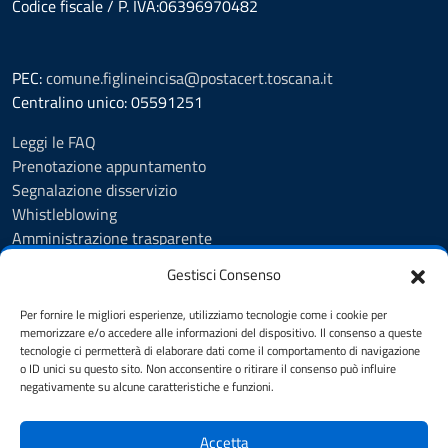
Codice fiscale / P. IVA:06396970482
PEC:
comune.figlineincisa@postacert.toscana.it
Centralino unico: 05591251
Leggi le FAQ
Prenotazione appuntamento
Segnalazione disservizio
Whistleblowing
Amministrazione trasparente
Amministrazione trasparente fino al 29/10/2024
Gestisci Consenso
Nuovo Albo Pretorio
Albo Pretorio
Per fornire le migliori esperienze, utilizziamo tecnologie come i cookie per
Cookie Policy
memorizzare e/o accedere alle informazioni del dispositivo. Il consenso a queste
tecnologie ci permetterà di elaborare dati come il comportamento di navigazione
Informativa privacy
o ID unici su questo sito. Non acconsentire o ritirare il consenso può influire
Dichiarazione di accessibilità
negativamente su alcune caratteristiche e funzioni.
Note legali
Accetta