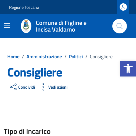
Vai ai contenuti
Vai al footer
Regione Toscana
Comune di Figline e
Incisa Valdarno
Home
/
Amministrazione
/
Politici
/
Consigliere
Apri la b
Consigliere
Condividi
Vedi azioni
Tipo di Incarico