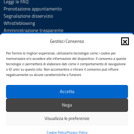
Leggi le FAQ
Prenotazione appuntamento
Segnalazione disservizio
Whistleblowing
Amministrazione trasparente
Amministrazione trasparente fino al 29/10/2024
Gestisci Consenso
Nuovo Albo Pretorio
Albo Pretorio
Per fornire le migliori esperienze, utilizziamo tecnologie come i cookie per
Cookie Policy
memorizzare e/o accedere alle informazioni del dispositivo. Il consenso a queste
tecnologie ci permetterà di elaborare dati come il comportamento di navigazione
Informativa privacy
o ID unici su questo sito. Non acconsentire o ritirare il consenso può influire
Dichiarazione di accessibilità
negativamente su alcune caratteristiche e funzioni.
Note legali
Accetta
SEGUICI SU
Nega
Facebook
Instagram
YouTube
Visualizza le preferenze
Mappa del sito
Credits
Cookie Policy
Privacy Policy