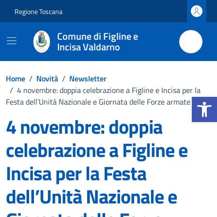
Vai ai contenuti
Vai al footer
Regione Toscana
Comune di Figline e
Incisa Valdarno
Home
/
Novità
/
Newsletter
/
4 novembre: doppia celebrazione a Figline e Incisa per la
Apri la b
Festa dell’Unità Nazionale e Giornata delle Forze armate
4 novembre: doppia
celebrazione a Figline e
Incisa per la Festa
dell’Unità Nazionale e