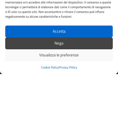
memorizzare e/o accedere alle informazioni del dispositivo. Il consenso a queste
tecnologie ci permetterà di elaborare dati come il comportamento di navigazione
o ID unici su questo sito. Non acconsentire o ritirare il consenso può influire
CONTATTI
negativamente su alcune caratteristiche e funzioni.
Comune di Figline e Incisa Valdarno
Piazza del Municipio, 5, 50063 Figline e Incisa Valdarno FI
Accetta
Codice fiscale / P. IVA:06396970482
Nega
Visualizza le preferenze
PEC:
comune.figlineincisa@postacert.toscana.it
Centralino unico: 05591251
Cookie Policy
Privacy Policy
Leggi le FAQ
Prenotazione appuntamento
Segnalazione disservizio
Whistleblowing
Amministrazione trasparente
Amministrazione trasparente fino al 29/10/2024
Nuovo Albo Pretorio
Albo Pretorio