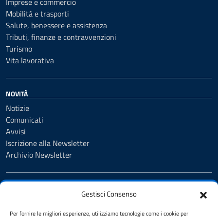
Imprese e commercio
Mobilità e trasporti
Salute, benessere e assistenza
Tributi, finanze e contravvenzioni
Turismo
Vita lavorativa
NOVITÀ
Notizie
Comunicati
Avvisi
Iscrizione alla Newsletter
Archivio Newsletter
VIVERE IL COMUNE
Gestisci Consenso
Luoghi
Eventi
Per fornire le migliori esperienze, utilizziamo tecnologie come i cookie per