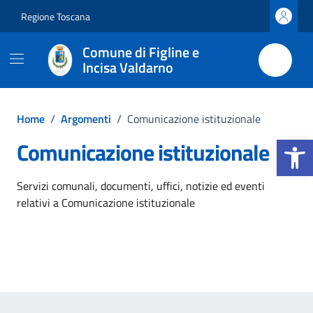
Vai ai contenuti
Vai al footer
Regione Toscana
Comune di Figline e
Incisa Valdarno
Home
/
Argomenti
/
Comunicazione istituzionale
Apri la b
Comunicazione istituzionale
Dettagli dell'argomento
Servizi comunali, documenti, uffici, notizie ed eventi
relativi a Comunicazione istituzionale