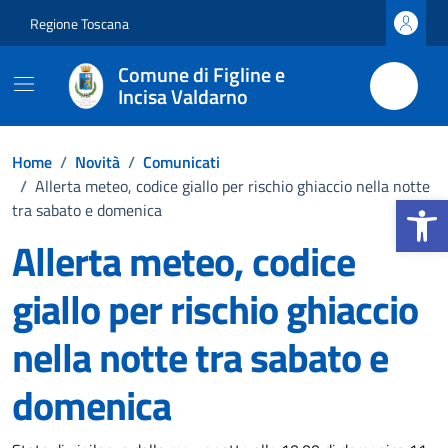
Vai ai contenuti
Vai al footer
Regione Toscana
Comune di Figline e
Incisa Valdarno
Home
/
Novità
/
Comunicati
/
Allerta meteo, codice giallo per rischio ghiaccio nella notte
Apri la b
tra sabato e domenica
Allerta meteo, codice
giallo per rischio ghiaccio
nella notte tra sabato e
domenica