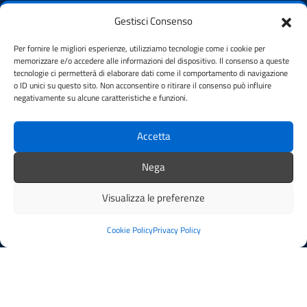
Piazza del Municipio, 5, 50063 Figline e Incisa Valdarno FI
Gestisci Consenso
Codice fiscale / P. IVA:06396970482
Per fornire le migliori esperienze, utilizziamo tecnologie come i cookie per
memorizzare e/o accedere alle informazioni del dispositivo. Il consenso a queste
PEC:
comune.figlineincisa@postacert.toscana.it
tecnologie ci permetterà di elaborare dati come il comportamento di navigazione
o ID unici su questo sito. Non acconsentire o ritirare il consenso può influire
Centralino unico: 05591251
negativamente su alcune caratteristiche e funzioni.
Leggi le FAQ
Prenotazione appuntamento
Accetta
Segnalazione disservizio
Whistleblowing
Nega
Amministrazione trasparente
Visualizza le preferenze
Amministrazione trasparente fino al 29/10/2024
Nuovo Albo Pretorio
Cookie Policy
Privacy Policy
Albo Pretorio
Cookie Policy
Informativa privacy
Dichiarazione di accessibilità
Note legali