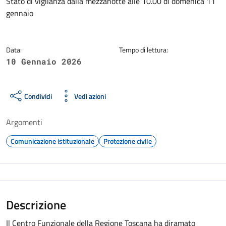
Dettagli della notizia
Stato di vigilanza dalla mezzanotte alle 10.00 di domenica 11
gennaio
Data:
Tempo di lettura:
10 Gennaio 2026
Condividi
Vedi azioni
Argomenti
Comunicazione istituzionale
Protezione civile
Descrizione
Il Centro Funzionale della Regione Toscana ha diramato