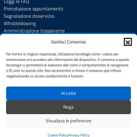
Leggi le FAQ
Prenotazione appuntamento
Segnalazione disservizio
Whistleblowing
Amministrazione trasparente
Amministrazione trasparente fino al 29/10/2024
Gestisci Consenso
Nuovo Albo Pretorio
Albo Pretorio
Per fornire le migliori esperienze, utilizziamo tecnologie come i cookie per
Cookie Policy
memorizzare e/o accedere alle informazioni del dispositivo. Il consenso a queste
tecnologie ci permetterà di elaborare dati come il comportamento di navigazione
Informativa privacy
o ID unici su questo sito. Non acconsentire o ritirare il consenso può influire
Dichiarazione di accessibilità
negativamente su alcune caratteristiche e funzioni.
Note legali
Accetta
SEGUICI SU
Nega
Facebook
Instagram
YouTube
Visualizza le preferenze
Mappa del sito
Credits
Cookie Policy
Privacy Policy