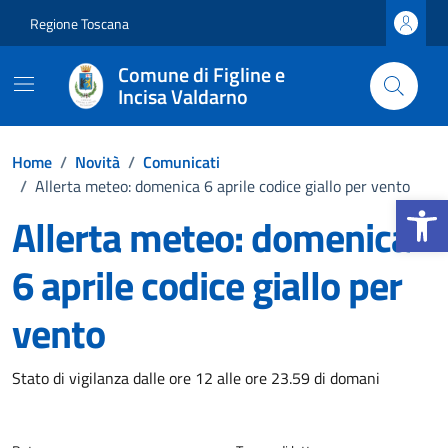
Vai ai contenuti
Vai al footer
Regione Toscana
Comune di Figline e
Incisa Valdarno
Home
/
Novità
/
Comunicati
/
Allerta meteo: domenica 6 aprile codice giallo per vento
Apri la b
Allerta meteo: domenica
6 aprile codice giallo per
vento
Dettagli della notizia
Stato di vigilanza dalle ore 12 alle ore 23.59 di domani