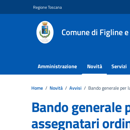
Vai ai contenuti
Vai al footer
Regione Toscana
Comune di Figline e
Amministrazione
Novità
Servizi
Home
/
Novità
/
Avvisi
/
Bando generale per la 
Bando generale pe
assegnatari ordina