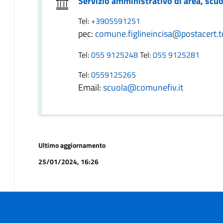
Servizio amministrativo di area, scuo
Tel:
+3905591251
pec:
comune.figlineincisa@postacert.t
Tel:
055 9125248
Tel:
055 9125281
Tel:
0559125265
Email:
scuola@comunefiv.it
Ultimo aggiornamento
25/01/2024, 16:26