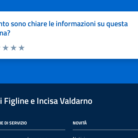
to sono chiare le informazioni su questa
na?
1 stelle su 5
uta 2 stelle su 5
Valuta 3 stelle su 5
Valuta 4 stelle su 5
Valuta 5 stelle su 5
 Figline e Incisa Valdarno
E DI SERVIZIO
NOVITÀ