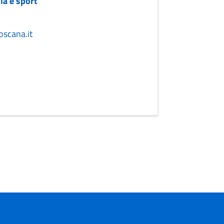
la e sport
oscana.it