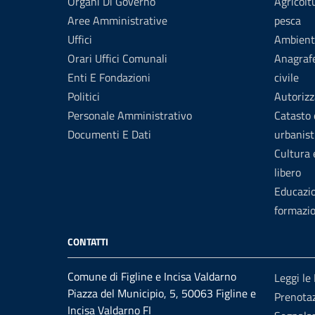
Organi Di Governo
Agricolt
Aree Amministrative
pesca
Uffici
Ambient
Orari Uffici Comunali
Anagrafe
Enti E Fondazioni
civile
Politici
Autorizz
Personale Amministrativo
Catasto 
Documenti E Dati
urbanist
Cultura
libero
Educazi
formazi
CONTATTI
Comune di Figline e Incisa Valdarno
Leggi le
Piazza del Municipio, 5, 50063 Figline e
Prenota
Incisa Valdarno FI