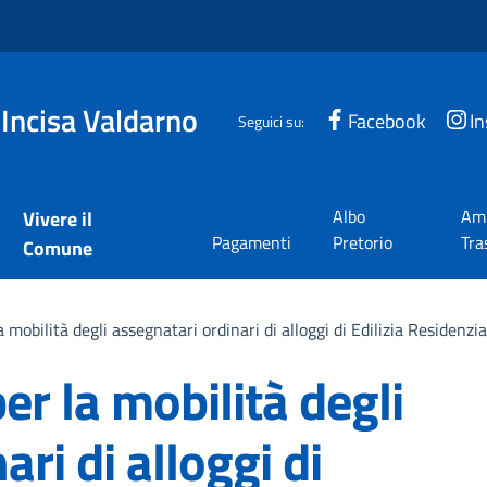
 Incisa Valdarno
Facebook
I
Seguici su:
Albo
Amm
Vivere il
Pagamenti
Pretorio
Tra
Comune
mobilità degli assegnatari ordinari di alloggi di Edilizia Residenzi
r la mobilità degli
ri di alloggi di