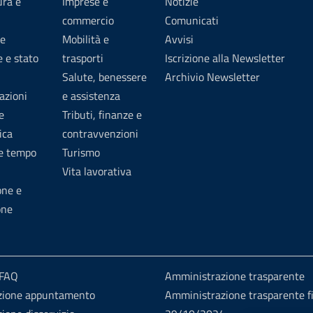
ura e
Imprese e
Notizie
commercio
Comunicati
e
Mobilità e
Avvisi
 e stato
trasporti
Iscrizione alla Newsletter
Salute, benessere
Archivio Newsletter
azioni
e assistenza
e
Tributi, finanze e
ica
contravvenzioni
 e tempo
Turismo
Vita lavorativa
one e
one
 FAQ
Amministrazione trasparente
zione appuntamento
Amministrazione trasparente fi