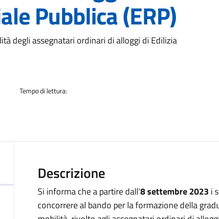
iale Pubblica (ERP)
a
tà degli assegnatari ordinari di alloggi di Edilizia
Tempo di lettura:
Descrizione
Si informa che a partire dall'
8 settembre 2023
i 
concorrere al bando per la formazione della gradu
mobilità, rivolto agli assegnatari ordinari di allog