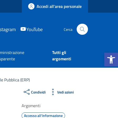
Accedi all'area personale
nstagram
YouTube
Cerca
Apri la b
inistrazione
Tutti gli
sparente
argomenti
ale Pubblica (ERP)
Condividi
Vedi azioni
Argomenti
Accesso all'informazione