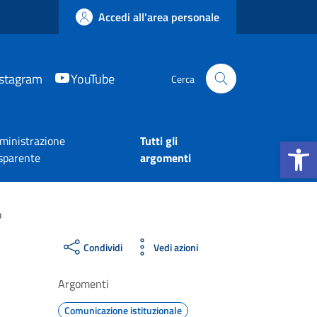
Accedi all'area personale
nstagram
YouTube
Cerca
Apri la b
inistrazione
Tutti gli
sparente
argomenti
o
Condividi
Vedi azioni
Argomenti
Comunicazione istituzionale