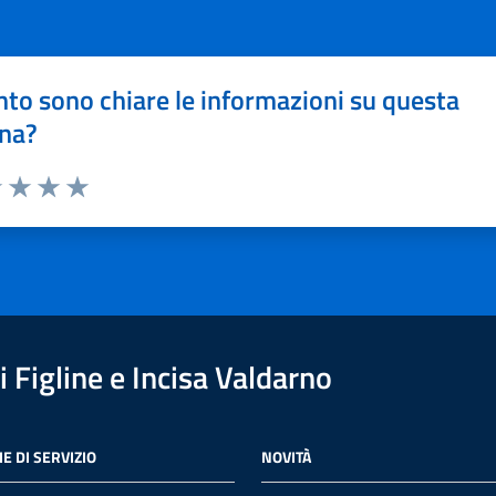
to sono chiare le informazioni su questa
na?
1 stelle su 5
uta 2 stelle su 5
Valuta 3 stelle su 5
Valuta 4 stelle su 5
Valuta 5 stelle su 5
 Figline e Incisa Valdarno
E DI SERVIZIO
NOVITÀ