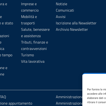
ura e
Imprese e
Notizie
commercio
Comunicati
e
Mobilità e
Avvisi
 e stato
trasporti
Iscrizione alla Newsletter
Salute, benessere
Archivio Newsletter
azioni
e assistenza
e
Tributi, finanze e
ica
contravvenzioni
 e tempo
Turismo
Vita lavorativa
one e
one
Per fornire le m
accedere alle in
 FAQ
Amministrazione trasparente
elaborare dati 
ritirare il cons
zione appuntamento
Amministrazione trasparente fi