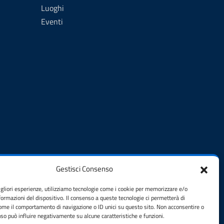
Luoghi
Eventi
Gestisci Consenso
SEGUICI SU
igliori esperienze, utilizziamo tecnologie come i cookie per memorizzare e/o
formazioni del dispositivo. Il consenso a queste tecnologie ci permetterà di
Facebook
Instagram
come il comportamento di navigazione o ID unici su questo sito. Non acconsentire o
enso può influire negativamente su alcune caratteristiche e funzioni.
no al
YouTube