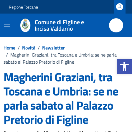
Vai ai contenuti
Vai al footer
Regione Toscana
Comune di Figline e
Incisa Valdarno
Home
/
Novità
/
Newsletter
/
Magherini Graziani, tra Toscana e Umbria: se ne parla
Apri la b
sabato al Palazzo Pretorio di Figline
Magherini Graziani, tra
Toscana e Umbria: se ne
parla sabato al Palazzo
Pretorio di Figline