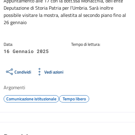
Dettagli della notizia
Appuntamento alle 17 con la dott.ssa Monacchia, dell’ente
Deputazione di Storia Patria per l’Umbria. Sarà inoltre
possibile visitare la mostra, allestita al secondo piano fino al
26 gennaio
Data:
Tempo di lettura:
16 Gennaio 2025
Condividi
Vedi azioni
Argomenti
Comunicazione istituzionale
Tempo libero