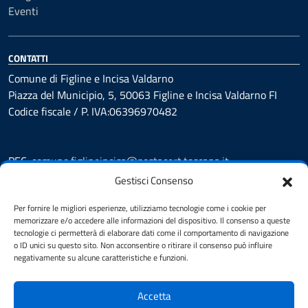
Eventi
CONTATTI
Comune di Figline e Incisa Valdarno
Piazza del Municipio, 5, 50063 Figline e Incisa Valdarno FI
Codice fiscale / P. IVA:06396970482
PEC:
comune.figlineincisa@postacert.toscana.it
Centralino unico: 05591251
Gestisci Consenso
Leggi le FAQ
Per fornire le migliori esperienze, utilizziamo tecnologie come i cookie per
Prenotazione appuntamento
memorizzare e/o accedere alle informazioni del dispositivo. Il consenso a queste
tecnologie ci permetterà di elaborare dati come il comportamento di navigazione
Segnalazione disservizio
o ID unici su questo sito. Non acconsentire o ritirare il consenso può influire
Whistleblowing
negativamente su alcune caratteristiche e funzioni.
Amministrazione trasparente
Amministrazione trasparente fino al 29/10/2024
Accetta
Nuovo Albo Pretorio