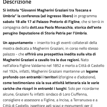
Descrizione
Si intitola “Giovanni Magherini Graziani tra Toscana e
Umbria” la conferenza (ad ingresso libero)
in programma
sabato 18 alle 17 al Palazzo Pretorio di Figline
, che si terrà in
compagnia della
dott.ssa Paola Monacchia
,
storica dell’ente
perugino Deputazione di Storia Patria per l’Umbria
.
Un appuntamento
– inserito tra gli eventi collaterali della
mostra dedicata a Magherini Graziani, in corso nello stesso
palazzo - che
offrirà una prospettiva inedita sulla vita di
Magherini Graziani
a cavallo tra le due regioni.
Nato
nell’allora Figline Valdarno nel 1852 e morto a Città di Castello
nel 1924, infatti, Magherini Graziani mantenne un
legame
profondo con entrambi i territori
(d’origine e d’adozione),
come testimoniano sia la sua attività letteraria sia le varie
cariche che ricoprì in entrambi i luoghi
. Solo per ricordarne
alcune, Graziani fu infatti: sindaco di Loro Ciuffenna,
consigliere e assessore a Figline, a Incisa, a Terranuova e a
Città di Castello, ispettore agli scavi e monumenti per il