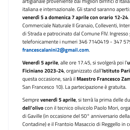
artigianale proveniente dai migliori birrifici d’Ital
italiana e internazionale. Gli stand saranno aperti
venerdì 5 a domenica 7 aprile con orario 12-24
Commerciale Naturale Il Granaio, Colleventi, Inte
di Strada e patrocinato dal Comune FIV. Ingresso g
telefonicamente i numeri 346 7140419 - 347 579
francescalanini2@gmail.com
.
Venerdì 5 aprile
, alle ore 17.45, si svolgerà poi l’
u
Ficiniano 2023-24
, organizzato dall’
Istituto Par
questa occasione, sarà il
Maestro Francesco Za
San Francesco 10). La partecipazione è gratuita.
Sempre
venerdì 5 aprile
, si terrà la prima delle 
dell’olivo
con il tecnico olivicolo Paolo Mori, org
di Gaville (in occasione del 50° anniversario dell
Contadine) e il Frantoio Masaccio di Reggello in c