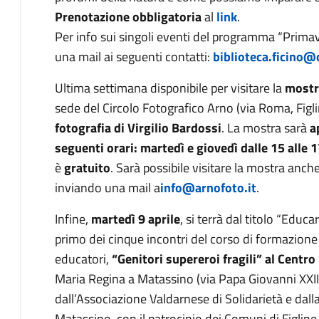
Prenotazione obbligatoria
al
link
.
Per info sui singoli eventi del programma “Primave
una mail ai seguenti contatti:
biblioteca.ficino@
Ultima settimana disponibile per visitare la
mostra
sede del Circolo Fotografico Arno (via Roma, Figl
fotografia di Virgilio Bardossi
. La mostra sarà
a
seguenti orari:
martedì e giovedì dalle 15 alle 17
è
gratuito
. Sarà possibile visitare la mostra anche 
inviando una mail a
info@arnofoto.it
.
Infine,
martedì 9 aprile
, si terrà dal titolo “Educa
primo dei cinque incontri del corso di formazione 
educatori,
“Genitori supereroi fragili” al Centro
Maria Regina a Matassino (via Papa Giovanni XXIII
dall’Associazione Valdarnese di Solidarietà e dal
Matassino, con il patrocinio dei Comuni di Figline