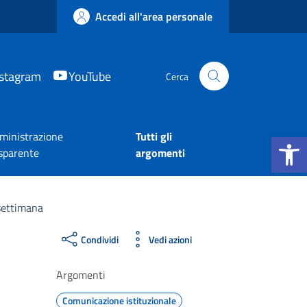
Accedi all'area personale
nstagram
YouTube
Cerca
Apri la b
inistrazione
Tutti gli
sparente
argomenti
 settimana
Condividi
Vedi azioni
Argomenti
Comunicazione istituzionale