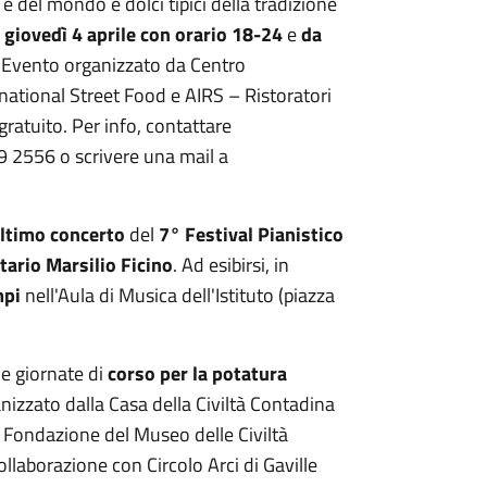
ia e del mondo e dolci tipici della tradizione
:
giovedì 4 aprile con orario 18-24
e
da
. Evento organizzato da Centro
rnational Street Food e AIRS – Ristoratori
ratuito. Per info, contattare
 2556 o scrivere una mail a
ltimo concerto
del
7°
Festival Pianistico
itario Marsilio Ficino
. Ad esibirsi, in
mpi
nell'Aula di Musica dell'Istituto (piazza
due giornate di
corso per la potatura
anizzato dalla Casa della Civiltà Contadina
a Fondazione del Museo delle Civiltà
ollaborazione con Circolo Arci di Gaville