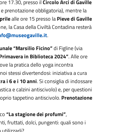
ore 17.30, presso il
Circolo Arci di Gaville
 e prenotazione obbligatoria), mentre la
prile
alle ore 15 presso la
Pieve di Gaville
one, la Casa della Civiltà Contadina resterà
nfo@museogaville.it
.
unale “Marsilio Ficino”
di Figline (via
Primavera in Biblioteca 2024”
. Alle ore
dove la pratica dello yoga incontra
noi stessi divertendosi: iniziativa a cura
ra i 6 e i 10 anni
. Si consiglia di indossare
ca e calzini antiscivolo) e, per questioni
proprio tappetino antiscivolo
.
Prenotazione
ico
“La stagione dei profumi”
,
ti, fruttati, dolci, pungenti: quali sono i
tilizzarli?