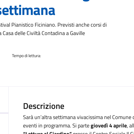
 settimana
a
tival Pianistico Ficiniano. Previsti anche corsi di
a Casa delle Civiltà Contadina a Gaville
Tempo di lettura:
Descrizione
Sarà un’altra settimana vivacissima nel Comune di 
eventi in programma. Si parte
giovedì 4 aprile
, a
“Letture al Giardino”
presso il Centro Sociale Il G