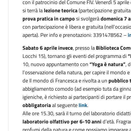
con il patrocinio del Comune FIV. Venerdì 5 aprile 
si terrà la
lezione teorica
(partecipazione gratuita
prova pratica in campo
si svolgerà
domenica 7 a
con partecipazione è libera e gratuita (nell’occasi
aperta). Per info e prenotazioni: 3391478562 –
i
Sabato 6 aprile
invece
, presso la
Biblioteca Com
Locchi 15), tornano gli eventi del programma di
“
10, nuovo appuntamento con
“Yoga è natura”
, 
l’osservazione della natura, per capire il mondo e 
de Il mondo di Francesca e rivolta a un
pubblico t
abbigliamento comodo (ad esempio tuta da ginnasti
igieniche, è richiesto ai partecipanti di portare il 
obbligatoria
al seguente
link
.
Alle ore 15.30, sarà il turno del laboratorio didatt
laboratorio olfattivo per 6-10 anni
d’età. Fragran
profumi della natura e come possiamo imparare a u