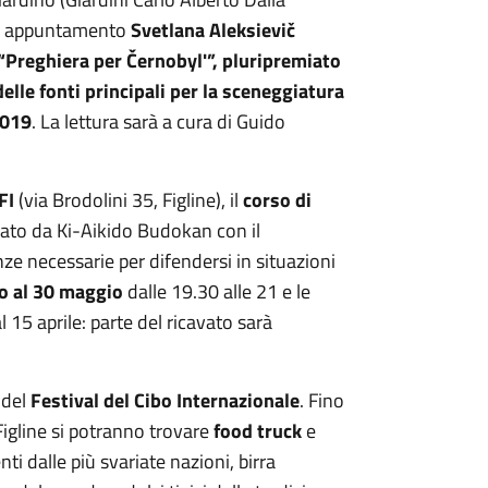
sto appuntamento
Svetlana Aleksievič
“Preghiera per
Černobyl'
”
, pluripremiato
lle fonti principali per la sceneggiatura
2019
. La lettura sarà a cura di Guido
FI
(via Brodolini 35, Figline), il
corso di
zato da Ki-Aikido Budokan con il
ze necessarie per difendersi in situazioni
no al 30 maggio
dalle 19.30 alle 21 e le
l 15 aprile: parte del ricavato sarà
 del
Festival del Cibo Internazionale
. Fino
igline si potranno trovare
food truck
e
ti dalle più svariate nazioni, birra