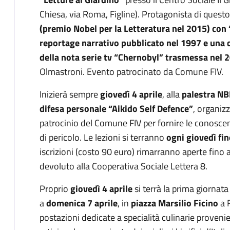
Chiesa, via Roma, Figline). Protagonista di que
(premio Nobel per la Letteratura nel 2015)
con
reportage narrativo pubblicato nel 1997 e una de
della nota serie tv “Chernobyl” trasmessa nel 
Olmastroni. Evento patrocinato da Comune FIV.
Inizierà sempre
giovedì 4 aprile
, alla
palestra NB
difesa personale “
Aikido Self Defence”
, organiz
patrocinio del Comune FIV per fornire le conoscen
di pericolo. Le lezioni si terranno
ogni giovedì fi
iscrizioni (costo 90 euro) rimarranno aperte fino a
devoluto alla Cooperativa Sociale Lettera 8.
Proprio
giovedì 4 aprile
si terrà la prima giornata
a
domenica 7 aprile
, in
piazza Marsilio Ficino
a F
postazioni dedicate a specialità culinarie provenien