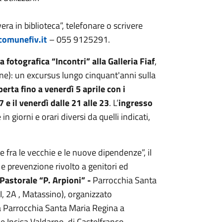
ra in biblioteca”, telefonare o scrivere
comunefiv.it
– 055 9125291.
 fotografica “Incontri” alla Galleria Fiaf
,
ine): un excursus lungo cinquant'anni sulla
perta fino a venerdì 5 aprile
con i
 e il venerdì dalle 21 alle 23
. L’
ingresso
in giorni e orari diversi da quelli indicati,
re fra le vecchie e le nuove dipendenze”, il
e prevenzione rivolto a genitori ed
 Pastorale “P. Arpioni” -
Parrocchia Santa
, 2A , Matassino), organizzato
la Parrocchia Santa Maria Regina a
 e Incisa Valdarno, di Castelfranco