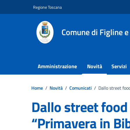
Vai ai contenuti
Vai al footer
Regione Toscana
Comune di Figline e
Amministrazione
Novità
Servizi
Home
/
Novità
/
Comunicati
/
Dallo street foo
Dallo street food 
“Primavera in Bib