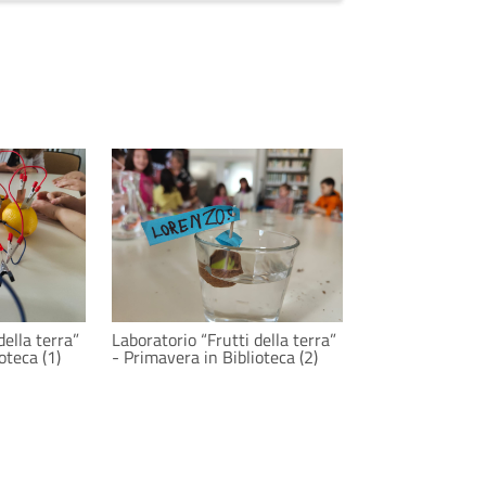
Laboratorio “Fru
della terra”
Laboratorio “Frutti della terra”
- Primavera in B
oteca (1)
- Primavera in Biblioteca (2)