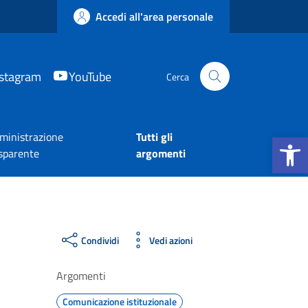
Accedi all'area personale
nstagram
YouTube
Cerca
Apri la b
inistrazione
Tutti gli
sparente
argomenti
Condividi
Vedi azioni
Argomenti
Comunicazione istituzionale