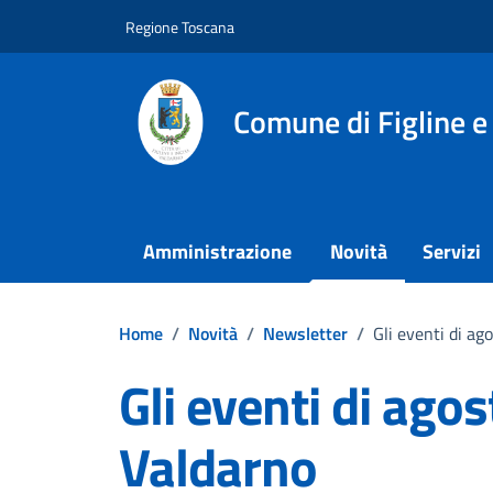
Vai ai contenuti
Vai al footer
Regione Toscana
Comune di Figline e
Amministrazione
Novità
Servizi
Home
/
Novità
/
Newsletter
/
Gli eventi di ag
Gli eventi di agos
Valdarno