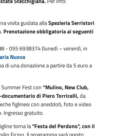
state Stecchigiana.
Per info:
a visita guidata alla
Spezieria Serristori
a.
Prenotazione obbligatoria ai seguenti
 - 055 6938374 (lunedì – venerdì, in
aria Nuova
 ma di una donazione a partire da 5 euro a
na Summer Fest con
“Mulino, New Club,
lm-documentario di Piero Torricelli,
da
teche figlinesi con aneddoti, foto e video
o. Ingresso gratuito.
igline torna la
"Festa del Perdono", con il
rsilio Ficino. Il programma sarà presto