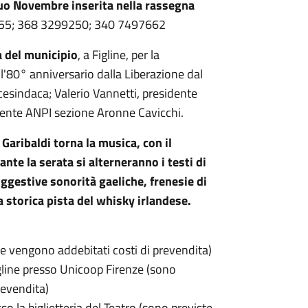
Duo Novembre inserita nella rassegna
855; 368 3299250; 340 7497662
a del municipio
, a Figline, per la
ll'80° anniversario dalla Liberazione dal
icesindaca; Valerio Vannetti, presidente
idente ANPI sezione Aronne Cavicchi.
 Garibaldi torna la musica, con il
nte la serata si alterneranno i testi di
uggestive sonorità gaeliche, frenesie di
a storica pista del whisky irlandese.
e vengono addebitati costi di prevendita)
igline presso Unicoop Firenze (sono
revendita)
sso la biglietteria del Teatro (sono previste