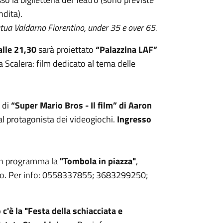
ndita).
utua Valdarno Fiorentino, under 35 e over 65.
alle 21,30
sarà proiettato
“Palazzina LAF”
 Scalera: film dedicato al tema delle
 di
“Super Mario Bros - Il film” di Aaron
al protagonista dei videogiochi.
Ingresso
in programma la
"Tombola in piazza"
,
iolo. Per info: 0558337855; 3683299250;
c'è la "Festa della schiacciata e