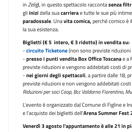
in
Zelig
), in questo spettacolo racconta
senza filtr
gli
inizi
della sua
carriera
e tutte le sue più intim
paradossale
. Una
vita comica,
perché comico è 
la sua esistenza.
Biglietti (€ 5 intero, € 3 ridotto) in vendita su:
-
circuito Ticketone
(non sono previste riduzioni 
-
presso i punti vendita Box Office Toscana
e a 
previste riduzioni e vengono addebitati costi di p
-
nei giorni degli spettacoli
, a partire dalle 18, p
previste riduzioni e non vengono addebitati costi 
Riduzioni per soci Coop, Bcc Valdarno Fiorentino, M
L'evento è organizzato dal Comune di Figline e I
e l'acquisto dei biglietti dell'
Arena Summer Fest 
Venerdì 3 agosto l'appuntamento
è alle 21 in p