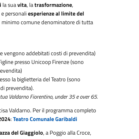
i
la sua
vita
, la
trasformazione
,
e e personali
esperienze al limite del
il minimo comune denominatore di tutta
e vengono addebitati costi di prevendita)
Figline presso Unicoop Firenze (sono
revendita)
resso la biglietteria del Teatro (sono
di prevendita).
utua Valdarno Fiorentino, under 35 e over 65.
ncisa Valdarno. Per il programma completo
2024
:
Teatro Comunale Garibaldi
iazza del Giaggiolo
, a Poggio alla Croce,