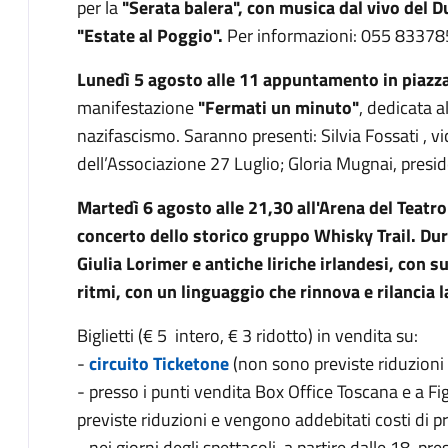
per la
"Serata balera", con musica dal vivo del 
"Estate al Poggio".
Per informazioni: 055 8337
Lunedì 5 agosto alle 11 appuntamento in piazz
manifestazione
"Fermati un minuto"
, dedicata a
nazifascismo. Saranno presenti: Silvia Fossati , v
dell’Associazione 27 Luglio; Gloria Mugnai, pres
Martedì 6 agosto alle 21,30 all'Arena del Teatro
concerto dello storico gruppo Whisky Trail. Dura
Giulia Lorimer e antiche liriche irlandesi, con s
ritmi, con un linguaggio che rinnova e rilancia l
Biglietti (€ 5 intero, € 3 ridotto) in vendita su:
-
circuito Ticketone
(non sono previste riduzioni 
- presso i punti vendita Box Office Toscana e a F
previste riduzioni e vengono addebitati costi di p
- nei giorni degli spettacoli, a partire dalle 18, pre