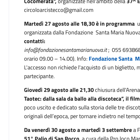
Cocomerata",
organizzate nell'ambito della
37^ E
circoloarcistecco@gmail.com
Martedì 27 agosto alle 18,30 è in programma
un
organizzata dalla Fondazione Santa Maria Nuov
contatti:
info@fondazionesantamarianuova.it
; 055 6938688
orario 09.00 – 14.00). Info:
Fondazione Santa M
L'accesso non richiede l'acquisto di un biglietto,
partecipante.
Giovedì 29 agosto alle 21,30
chiusura dell'Are
Taotec: dalla sala da ballo alla discoteca”, il fi
poco uscito e dedicato sulla storia delle tre disco
originali dell’epoca, per tornare indietro nel temp
Da venerdì 30 agosto a martedì 3 settembre
a F
51° Palio di San Rocco
, a cura della Pro loco Ma