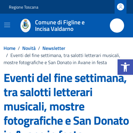
Vai ai contenuti
Vai al footer
Regione Toscana
Comune di Figline e
Incisa Valdarno
Home
/
Novità
/
Newsletter
/
Eventi del fine settimana, tra salotti letterari musicali,
Apri la b
mostre fotografiche e San Donato in Avane in festa
Eventi del fine settimana,
tra salotti letterari
musicali, mostre
fotografiche e San Donato