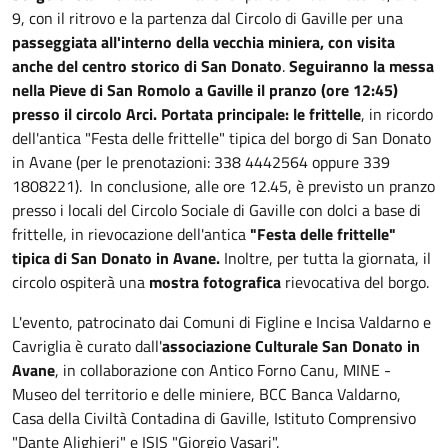
9, con il ritrovo e la partenza dal Circolo di Gaville per una
passeggiata all'interno della vecchia miniera, con visita
anche del centro storico di San Donato
.
Seguiranno la messa
nella Pieve di San Romolo a Gaville il pranzo (ore 12:45)
presso il circolo Arci.
Portata principale: le frittelle
, in ricordo
dell'antica "Festa delle frittelle" tipica del borgo di San Donato
in Avane (per le prenotazioni: 338 4442564 oppure 339
1808221). In conclusione, alle ore 12.45, è previsto un pranzo
presso i locali del Circolo Sociale di Gaville con dolci a base di
frittelle, in rievocazione dell'antica
"Festa delle frittelle"
tipica di San Donato in Avane.
Inoltre, per tutta la giornata, il
circolo ospiterà una
mostra fotografica
rievocativa del borgo.
L'evento, patrocinato dai Comuni di Figline e Incisa Valdarno e
Cavriglia è curato dall'
associazione Culturale San Donato in
Avane
, in collaborazione con Antico Forno Canu, MINE -
Museo del territorio e delle miniere, BCC Banca Valdarno,
Casa della Civiltà Contadina di Gaville, Istituto Comprensivo
"Dante Alighieri" e ISIS "Giorgio Vasari".