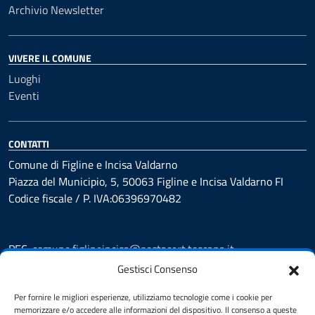
Archivio Newsletter
VIVERE IL COMUNE
Luoghi
Eventi
CONTATTI
Comune di Figline e Incisa Valdarno
Piazza del Municipio, 5, 50063 Figline e Incisa Valdarno FI
Codice fiscale / P. IVA:06396970482
PEC:
comune.figlineincisa@postacert.toscana.it
Centralino unico: 05591251
Gestisci Consenso
Leggi le FAQ
Per fornire le migliori esperienze, utilizziamo tecnologie come i cookie per
Prenotazione appuntamento
memorizzare e/o accedere alle informazioni del dispositivo. Il consenso a queste