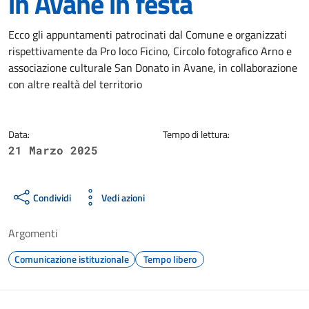
in Avane in festa
Dettagli della notizia
Ecco gli appuntamenti patrocinati dal Comune e organizzati
rispettivamente da Pro loco Ficino, Circolo fotografico Arno e
associazione culturale San Donato in Avane, in collaborazione
con altre realtà del territorio
Data:
Tempo di lettura:
21 Marzo 2025
Condividi
Vedi azioni
Argomenti
Comunicazione istituzionale
Tempo libero