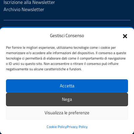
Iscrizione alla Newsletter
Archivio Newsletter
VIVERE IL COMUNE
Gestisci Consenso
Luoghi
Eventi
Per fornire le migliori esperienze, utilizziamo tecnologie come i cookie per
memorizzare e/o accedere alle informazioni del dispositivo. Il consenso a queste
tecnologie ci permetterà di elaborare dati come il comportamento di navigazione
o ID unici su questo sito. Non acconsentire o ritirare il consenso può influire
CONTATTI
negativamente su alcune caratteristiche e funzioni.
Comune di Figline e Incisa Valdarno
Piazza del Municipio, 5, 50063 Figline e Incisa Valdarno FI
Accetta
Codice fiscale / P. IVA:06396970482
Nega
PEC:
comune.figlineincisa@postacert.toscana.it
Visualizza le preferenze
Centralino unico: 05591251
Cookie Policy
Privacy Policy
Leggi le FAQ