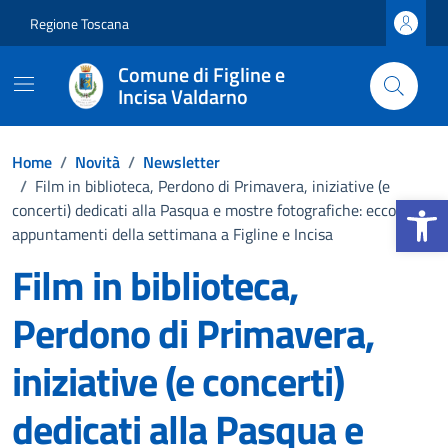
Vai ai contenuti
Vai al footer
Regione Toscana
Comune di Figline e
Incisa Valdarno
Home
/
Novità
/
Newsletter
/
Film in biblioteca, Perdono di Primavera, iniziative (e
Apri la b
concerti) dedicati alla Pasqua e mostre fotografiche: ecco gli
appuntamenti della settimana a Figline e Incisa
Film in biblioteca,
Perdono di Primavera,
iniziative (e concerti)
dedicati alla Pasqua e