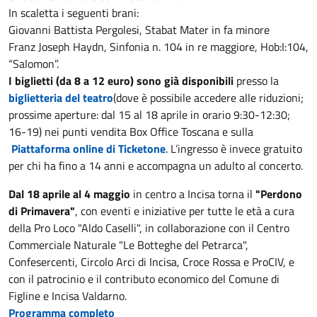
In scaletta i seguenti brani:
Giovanni Battista Pergolesi, Stabat Mater in fa minore
Franz Joseph Haydn, Sinfonia n. 104 in re maggiore, Hob:I:104,
“Salomon”.
I biglietti (da 8 a 12 euro) sono già disponibili
presso la
biglietteria del teatro
(dove è possibile accedere alle riduzioni;
prossime aperture: dal 15 al 18 aprile in orario 9:30-12:30;
16-19) nei punti vendita Box Office Toscana e sulla
Piattaforma online di Ticketone
. L’ingresso è invece gratuito
per chi ha fino a 14 anni e accompagna un adulto al concerto.
Dal 18 aprile al 4 maggio
in centro a Incisa torna il
"Perdono
di Primavera"
, con eventi e iniziative per tutte le età a cura
della Pro Loco "Aldo Caselli", in collaborazione con il Centro
Commerciale Naturale "Le Botteghe del Petrarca",
Confesercenti, Circolo Arci di Incisa, Croce Rossa e ProCIV, e
con il patrocinio e il contributo economico del Comune di
Figline e Incisa Valdarno.
Programma completo