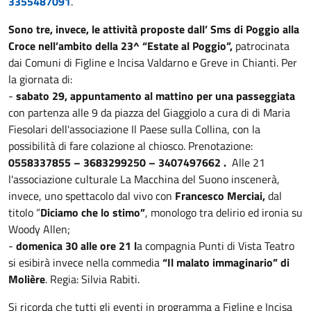
3355487091
.
Sono tre, invece, le attività proposte dall’ Sms di Poggio alla
Croce nell’ambito della 23^ “Estate al Poggio”,
patrocinata
dai Comuni di Figline e Incisa Valdarno e Greve in Chianti. Per
la giornata di:
-
sabato 29, appuntamento al mattino per una passeggiata
con partenza alle 9 da piazza del Giaggiolo a cura di di Maria
Fiesolari dell'associazione Il Paese sulla Collina, con la
possibilità di fare colazione al chiosco. Prenotazione:
0558337855 – 3683299250 – 3407497662 .
Alle 21
l'associazione culturale La Macchina del Suono inscenerà,
invece, uno spettacolo dal vivo con
Francesco Merciai,
dal
titolo “
Diciamo che lo stimo”
, monologo tra delirio ed ironia su
Woody Allen;
-
domenica 30 alle ore 21 l
a compagnia Punti di Vista Teatro
si esibirà invece nella commedia
“Il malato immaginario” di
Molière
. Regia: Silvia Rabiti.
Si ricorda che tutti gli eventi in programma a Figline e Incisa