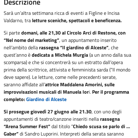
Descrizione
Sarà un’altra settimana ricca di eventi a Figline e Incisa
Valdarno, tra
letture sceniche, spettacoli e beneficenza.
Si parte
domani, alle 21,30 al Circolo Arci di Restone, con
“Nel nome del marketing”
, un appuntamento inserito
nell’ambito della
rassegna “Il giardino di Alceste”
, che
quest’anno è
dedicata a Michela Murgia
(a un anno dalla sua
scomparsa) e che si concentrerà su un estratto dall’opera
prima della scrittrice, attivista e femminista sarda (“Il mondo
deve sapere). Le letture, come nelle precedenti serate,
saranno affidate all’
attrice Maddalena Amorini, sulle
improvvisazioni musicali di Manuela Ior
i.
Per il programma
completo:
Giardino di Alceste
Si prosegue giovedì 27 giugno alle 21.30
, con uno degli
appuntamenti di teatro/canzone inseriti nella
rassegna
“Arena Summer Fest”
dal titolo “
Chiedo scusa se parlo di …
Gaber”
di Sandro Luporini. Interpreti della serata saranno