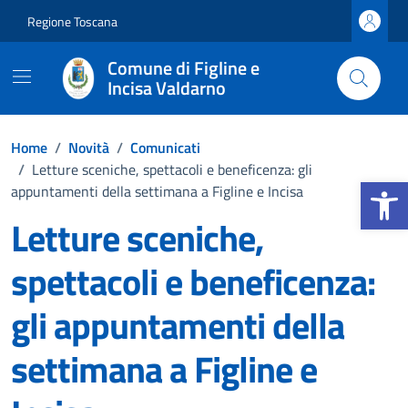
Vai ai contenuti
Vai al footer
Regione Toscana
Comune di Figline e
Incisa Valdarno
Home
/
Novità
/
Comunicati
/
Letture sceniche, spettacoli e beneficenza: gli
Apri la b
appuntamenti della settimana a Figline e Incisa
Letture sceniche,
spettacoli e beneficenza:
gli appuntamenti della
settimana a Figline e