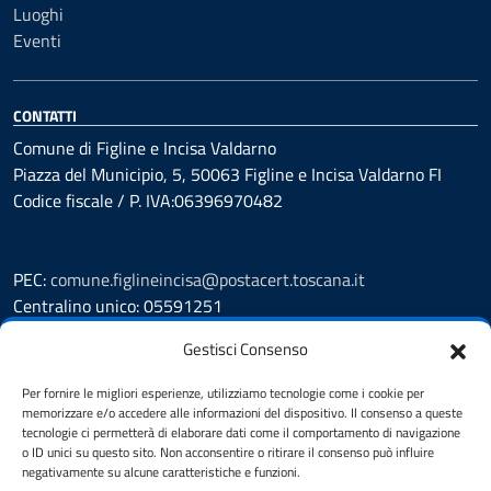
Luoghi
Eventi
CONTATTI
Comune di Figline e Incisa Valdarno
Piazza del Municipio, 5, 50063 Figline e Incisa Valdarno FI
Codice fiscale / P. IVA:06396970482
PEC:
comune.figlineincisa@postacert.toscana.it
Centralino unico: 05591251
Leggi le FAQ
Gestisci Consenso
Prenotazione appuntamento
Per fornire le migliori esperienze, utilizziamo tecnologie come i cookie per
Segnalazione disservizio
memorizzare e/o accedere alle informazioni del dispositivo. Il consenso a queste
Whistleblowing
tecnologie ci permetterà di elaborare dati come il comportamento di navigazione
Amministrazione trasparente
o ID unici su questo sito. Non acconsentire o ritirare il consenso può influire
negativamente su alcune caratteristiche e funzioni.
Amministrazione trasparente fino al 29/10/2024