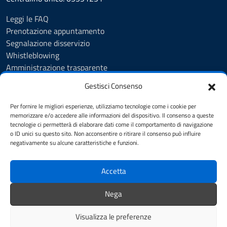
Leggi le FAQ
Prenotazione appuntamento
Segnalazione disservizio
Whistleblowing
Amministrazione trasparente
Amministrazione trasparente fino al 29/10/2024
Gestisci Consenso
Nuovo Albo Pretorio
Albo Pretorio
Per fornire le migliori esperienze, utilizziamo tecnologie come i cookie per
Cookie Policy
memorizzare e/o accedere alle informazioni del dispositivo. Il consenso a queste
tecnologie ci permetterà di elaborare dati come il comportamento di navigazione
Informativa privacy
o ID unici su questo sito. Non acconsentire o ritirare il consenso può influire
Dichiarazione di accessibilità
negativamente su alcune caratteristiche e funzioni.
Note legali
Accetta
SEGUICI SU
Nega
Facebook
Instagram
YouTube
Visualizza le preferenze