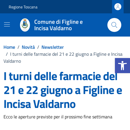
Vai ai contenuti
Vai al footer
Regione Toscana
Comune di Figline e
Incisa Valdarno
Home
/
Novità
/
Newsletter
/
I turni delle farmacie del 21 e 22 giugno a Figline e Incisa
Apri la b
Valdarno
I turni delle farmacie del
21 e 22 giugno a Figline e
Incisa Valdarno
Dettagli della notizia
Ecco le aperture previste per il prossimo fine settimana