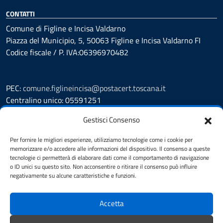
CONTATTI
Comune di Figline e Incisa Valdarno
Piazza del Municipio, 5, 50063 Figline e Incisa Valdarno FI
Codice fiscale / P. IVA:06396970482
PEC:
comune.figlineincisa@postacert.toscana.it
Centralino unico: 05591251
Leggi le FAQ
Gestisci Consenso
Prenotazione appuntamento
Per fornire le migliori esperienze, utilizziamo tecnologie come i cookie per
Segnalazione disservizio
memorizzare e/o accedere alle informazioni del dispositivo. Il consenso a queste
Whistleblowing
tecnologie ci permetterà di elaborare dati come il comportamento di navigazione
Amministrazione trasparente
o ID unici su questo sito. Non acconsentire o ritirare il consenso può influire
negativamente su alcune caratteristiche e funzioni.
Amministrazione trasparente fino al 29/10/2024
Nuovo Albo Pretorio
Albo Pretorio
Accetta
Cookie Policy