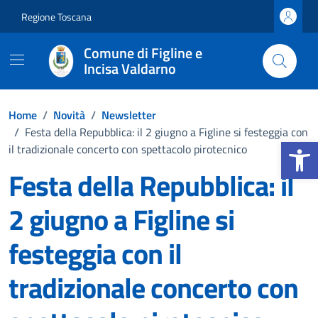
Vai ai contenuti
Vai al footer
Regione Toscana
Comune di Figline e
Incisa Valdarno
Home
/
Novità
/
Newsletter
/
Festa della Repubblica: il 2 giugno a Figline si festeggia con
Apri la b
il tradizionale concerto con spettacolo pirotecnico
Festa della Repubblica: il
2 giugno a Figline si
festeggia con il
tradizionale concerto con