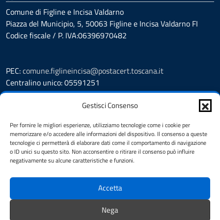
Comune di Figline e Incisa Valdarno
Piazza del Municipio, 5, 50063 Figline e Incisa Valdarno FI
Codice fiscale / P. IVA:06396970482
PEC:
comune.figlineincisa@postacert.toscana.it
Centralino unico: 05591251
Leggi le FAQ
Gestisci Consenso
Prenotazione appuntamento
Segnalazione disservizio
Per fornire le migliori esperienze, utilizziamo tecnologie come i cookie per
memorizzare e/o accedere alle informazioni del dispositivo. Il consenso a queste
Whistleblowing
tecnologie ci permetterà di elaborare dati come il comportamento di navigazione
Amministrazione trasparente
o ID unici su questo sito. Non acconsentire o ritirare il consenso può influire
Amministrazione trasparente fino al 29/10/2024
negativamente su alcune caratteristiche e funzioni.
Nuovo Albo Pretorio
Albo Pretorio
Accetta
Cookie Policy
Informativa privacy
Nega
Dichiarazione di accessibilità