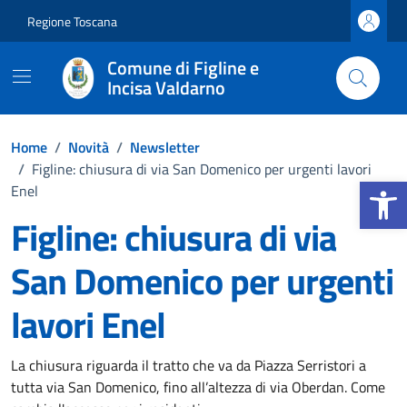
Vai ai contenuti
Vai al footer
Regione Toscana
Comune di Figline e
Incisa Valdarno
Home
/
Novità
/
Newsletter
/
Figline: chiusura di via San Domenico per urgenti lavori
Apri la b
Enel
Figline: chiusura di via
San Domenico per urgenti
lavori Enel
Dettagli della notizia
La chiusura riguarda il tratto che va da Piazza Serristori a
tutta via San Domenico, fino all’altezza di via Oberdan. Come